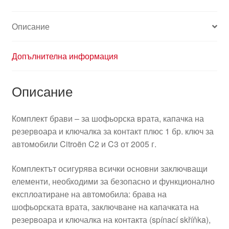
4162FP
4162EA
Описание
Допълнителна информация
Описание
Комплект брави – за шофьорска врата, капачка на
резервоара и ключалка за контакт плюс 1 бр. ключ за
автомобили Citroën C2 и C3 от 2005 г.
Комплектът осигурява всички основни заключващи
елементи, необходими за безопасно и функционално
експлоатиране на автомобила: брава на
шофьорската врата, заключване на капачката на
резервоара и ключалка на контакта (spínací skříňka),