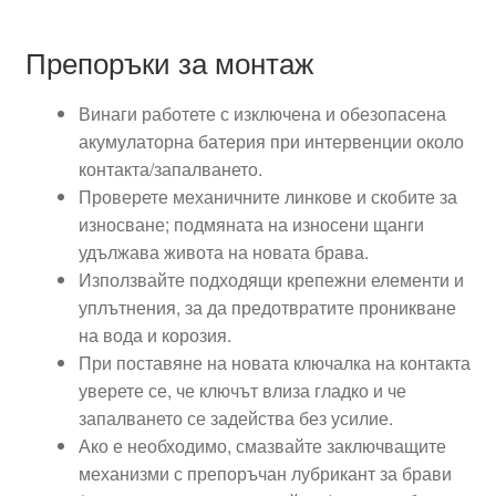
Препоръки за монтаж
Винаги работете с изключена и обезопасена
акумулаторна батерия при интервенции около
контакта/запалването.
Проверете механичните линкове и скобите за
износване; подмяната на износени щанги
удължава живота на новата брава.
Използвайте подходящи крепежни елементи и
уплътнения, за да предотвратите проникване
на вода и корозия.
При поставяне на новата ключалка на контакта
уверете се, че ключът влиза гладко и че
запалването се задейства без усилие.
Ако е необходимо, смазвайте заключващите
механизми с препоръчан лубрикант за брави