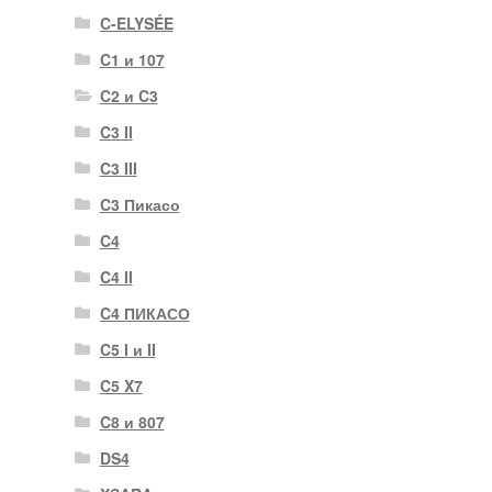
C-ELYSÉE
C1 и 107
C2 и C3
C3 II
C3 III
C3 Пикасо
C4
C4 II
C4 ПИКАСО
C5 I и II
C5 X7
C8 и 807
DS4