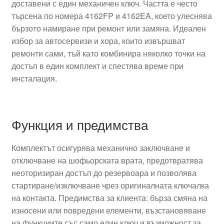
доставени с един механичен ключ. Частта е често
търсена по номера 4162FP и 4162EA, което улеснява
бързото намиране при ремонт или замяна. Идеален
избор за автосервизи и хора, които извършват
ремонти сами, тъй като комбинира няколко точки на
достъп в един комплект и спестява време при
инсталация.
Функция и предимства
Комплектът осигурява механично заключване и
отключване на шофьорската врата, предотвратява
неоторизиран достъп до резервоара и позволява
стартиране/изключване чрез оригиналната ключалка
на контакта. Предимства за клиента: бърза смяна на
износени или повредени елементи, възстановяване
на функциите със само един ключ и възможност за