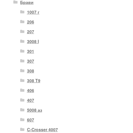
Брави
1007 г
206
207
3008 I
301
307
308
308 T9
406
407
5008 аз
607
C-Crosser 4007