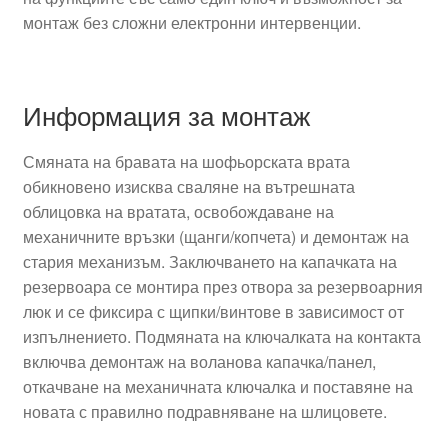
монтаж без сложни електронни интервенции.
Информация за монтаж
Смяната на бравата на шофьорската врата
обикновено изисква сваляне на вътрешната
облицовка на вратата, освобождаване на
механичните връзки (щанги/копчета) и демонтаж на
стария механизъм. Заключването на капачката на
резервоара се монтира през отвора за резервоарния
люк и се фиксира с щипки/винтове в зависимост от
изпълнението. Подмяната на ключалката на контакта
включва демонтаж на воланова капачка/панел,
откачване на механичната ключалка и поставяне на
новата с правилно подравняване на шлицовете.