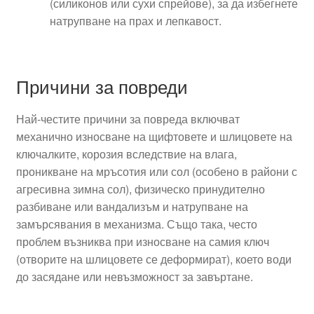
(силиконов или сухи спрейове), за да избегнете
натрупване на прах и лепкавост.
Причини за повреди
Най-честите причини за повреда включват
механично износване на щифтовете и шлицовете на
ключалките, корозия вследствие на влага,
проникване на мръсотия или сол (особено в райони с
агресивна зимна сол), физическо принудително
разбиване или вандализъм и натрупване на
замърсявания в механизма. Също така, често
проблем възниква при износване на самия ключ
(отворите на шлицовете се деформират), което води
до засядане или невъзможност за завъртане.