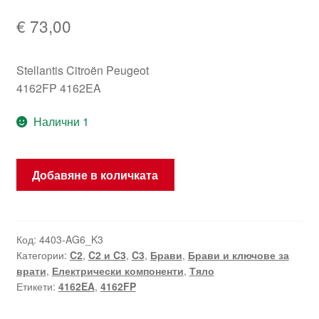
€
73,00
Stellantis Citroën Peugeot
4162FP 4162EA
Налични 1
количество
Добавяне в количката
за
Комплект
брави
Citroën
Код:
4403-AG6_K3
Категории:
C2
,
C2 и C3
,
C3
,
Брави
,
Брави и ключове за
C2
врати
,
Електрически компоненти
,
Тяло
C3
Етикети:
4162EA
,
4162FP
един
ключ