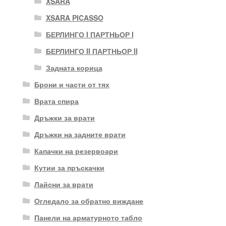
XSARA
XSARA PICASSO
БЕРЛИНГО I ПАРТНЬОР I
БЕРЛИНГО II ПАРТНЬОР II
Задната корица
Брони и части от тях
Врата спира
Дръжки за врати
Дръжки на задните врати
Капачки на резервоари
Кутии за пръскачки
Лайсни за врати
Огледало за обратно виждане
Панели на арматурното табло