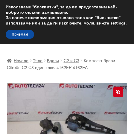
ДОСТАВКА от 12 лв.
Използваме "бисквитки", за да ви предоставим най-
доброто онлайн изживяване.
Доставка по целия свят
За повече информация относно това кои "бисквитки"
използваме или за да ги изключите, моля, вижте
settings
.
Skip
Skip
Menu
Приемам
to
to
navigation
content
Начало
Начало
Тяло
Брави
C2 и C3
Комплект брави
Доставка по целия свят
Citroën C2 C3 един ключ 4162FP 4162EA
Жалби
За нас
🔍
Количка
Контакт