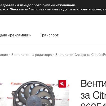
2 лв.
Доста
предоставим най-доброто онлайн изживяване.
 кои "бисквитки" използваме или за да ги изключите, моля, 
ане и рекламации
Транспорт
 нас
Количка
Контакт
Моята сметка
Плащанията
зация
Вентилатор на радиатора
Вентилатор Сахара за Citroën/
словия
Процедура за рекламации
Разгледайте
Транспорт
Венти
за Ci
🔍