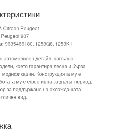
ктеристики
 Citroën Peugeot
, Peugeot 807
а:
9635466180, 1253Q8, 1253K1
н автомобилен детайл, напълно
дели, което гарантира лесна и бърза
т модификации. Конструкцията му е
ботата му е ефективна за дълъг период,
збор за поддържане на охлаждащата
тличен вид.
жка