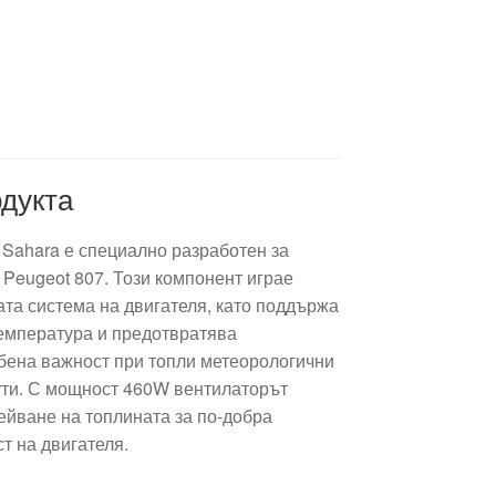
дукта
 Sahara е специално разработен за
 Peugeot 807. Този компонент играе
та система на двигателя, като поддържа
емпература и предотвратява
обена важност при топли метеорологични
ути. С мощност 460W вентилаторът
ейване на топлината за по-добра
т на двигателя.