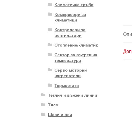
Климатична тръба
Компресори за
климатици
Контролери за
Опи
вентилатори
Отопление/климатик
Доп
Сензор за вътрешна
температура
Серво моторни
нагреватели
Термостати
Теглич и въжени линии
Тяло
Шаси и оси