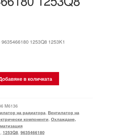
466180 1253Q8
 9635466180 1253Q8 1253K1
Добавяне в количката
36 M6136
илатор на радиатора
,
Вентилатор на
t
ктрически компоненти
,
Охлаждане,
иматизация
1
,
1253Q8
,
9635466180