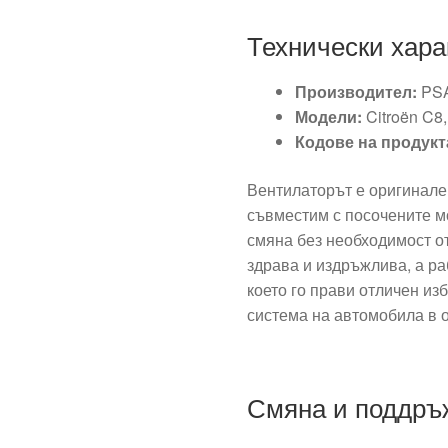
Технически хара
Производител:
PSA
Модели:
Citroën C8
Кодове на продукт
Вентилаторът е оригинале
съвместим с посочените мо
смяна без необходимост о
здрава и издръжлива, а ра
което го прави отличен и
система на автомобила в о
Смяна и поддръ