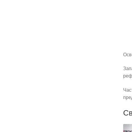
Осв
Зап
реф
Час
пре
Св