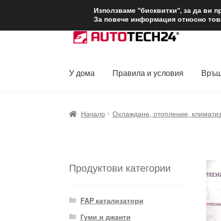
ДОСТАВКА от 1
Използваме "бисквитки", за да ви 
За повече информация относно това
Skip
Skip
to
to
navigation
content
У дома
Правила и условия
Връщ
Начало
Доставка по целия свят
Жалби
За
Начало
Охлаждане, отопление, климати
Политика за поверителност
Правила и у
Продуктови категории
FAP катализатори
Гуми и джанти