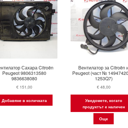
нтилатор Сахара Citroën
Вентилатор за Citroën 
Peugeot 9806313580
Peugeot (част № 14947420
9836638080
1253Q7)
€
151,00
€
48,00
Добавяне в количката
Уведомете, когато
продуктът е наличен
Още