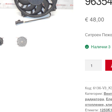
9635
€
48,00
Ситроен Пежо
Налични 3
количество
за
Вентилатор
Сахара
за
Код:
6136-V3_K
Категории:
Вент
Citroën/Peugeo
радиатора
,
Еле
9635466180
отопление, кл
1253Q8
Етикети:
1253K