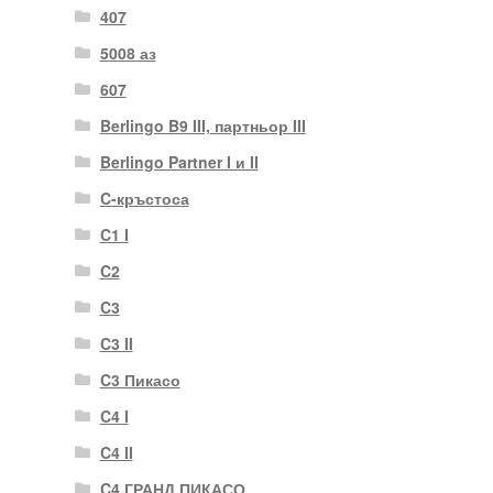
407
5008 аз
607
Berlingo B9 III, партньор III
Berlingo Partner I и II
C-кръстоса
C1 I
C2
C3
C3 II
C3 Пикасо
C4 I
C4 II
C4 ГРАНД ПИКАСО