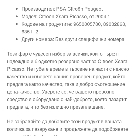
Производител: PSA Citroën Peugeot
Модел: Citroën Xsara Picasso, от 2004 г.
Кодове на продуктите: 9650005780, 89032868,
6351T2
Други номера: Без други специфични номера
Този фар е чудесен избор за всички, които търсят
надеждно и бюджетно резервно част за Citroën Xsara
Picasso. Не губете време в търсене на части с неясно
качество и изберете нашия проверен продукт, който
предлага както качество, така и добро съотношение
цена-качество. Уверете се, че вашето превозно
средство е оборудвано с най-доброто, което пазарът
предлага, и то без излишно презаплащане.
Не забравяйте да добавите този продукт в вашата
количка за пазаруване и продължете да подобрявате