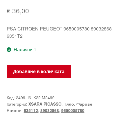
€
36,00
PSA CITROEN PEUGEOT 9650005780 89032868
6351T2
Налични 1
количество
Добавяне в количката
за
Фар
Citroën
Xsara
Код:
2499-J6_K22 M2499
Категории:
XSARA PICASSO
,
Тяло
,
Фарове
Picasso
Етикети:
6351T2
,
89032868
,
9650005780
05
десен
6351T2