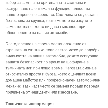
избор за замяна на оригиналната светлина и
осигуряване на оптимална функционалност на
вашето превозно средство. Светлината се доставя
без основа за крушки, която можете да закупите
самостоятелно, което ви дава гъвкавост при
обновлението на вашия автомобил.
Благодарение на своето местоположение от
страната на спътника, това светло може да подобри
видимостта на вашия автомобил, докато осигурява
вашата безопасност по време на шофиране в
тъмнината или при лошо време. Неговата смяна е
относително проста и бърза, което оценяват всеки
домашен майстор или професионален автомобилен
механик. Тази част често се заменя поради повреда,
причинена от инциденти или износване.
Техническа информация