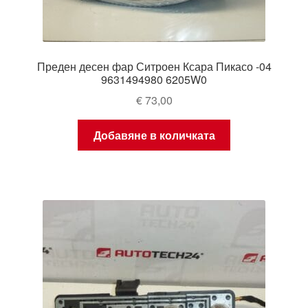
Преден десен фар Ситроен Ксара Пикасо -04
9631494980 6205W0
€
73,00
Добавяне в количката