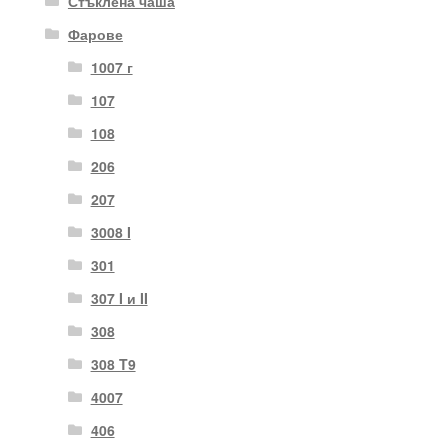
Стъклена чаша
Фарове
1007 г
107
108
206
207
3008 I
301
307 I и II
308
308 T9
4007
406