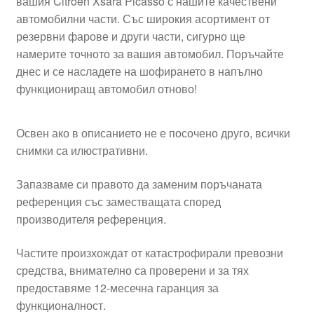
вашия Citroën Xsara Picasso с нашите качествени
автомобилни части. Със широкия асортимент от
резервни фарове и други части, сигурно ще
намерите точното за вашия автомобил. Поръчайте
днес и се насладете на шофирането в напълно
функциониращ автомобил отново!
Освен ако в описанието не е посочено друго, всички
снимки са илюстративни.
Запазваме си правото да заменим поръчаната
референция със заместващата според
производителя референция.
Частите произхождат от катастрофирали превозни
средства, внимателно са проверени и за тях
предоставяме 12-месечна гаранция за
функционалност.