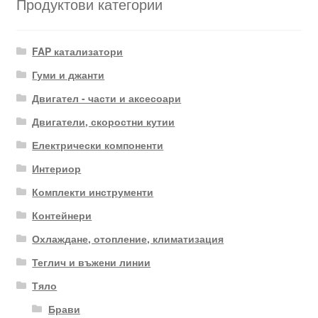
Продуктови категории
FAP катализатори
Гуми и джанти
Двигател - части и аксесоари
Двигатели, скоростни кутии
Електрически компоненти
Интериор
Комплекти инструменти
Контейнери
Охлаждане, отопление, климатизация
Теглич и въжени линии
Тяло
Брави