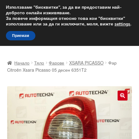
ДОСТАВКА от 12 лв.
Използваме "бисквитки", за да ви предоставим най-
доброто онлайн изживяване.
Доставка по целия свят
За повече информация относно това кои "бисквитки"
използваме или за да ги изключите, моля, вижте
settings
.
Skip
Skip
Menu
Приемам
to
to
navigation
content
Начало
Начало
Тяло
Фарове
XSARA PICASSO
Фар
Доставка по целия свят
Citroën Xsara Picasso 05 десен 6351T2
Жалби
За нас
🔍
Количка
Контакт