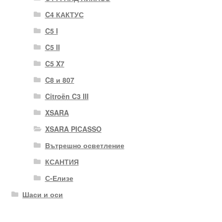
C4 КАКТУС
C5 I
C5 II
C5 X7
C8 и 807
Citroën C3 III
XSARA
XSARA PICASSO
Вътрешно осветление
КСАНТИЯ
С-Елизе
Шаси и оси