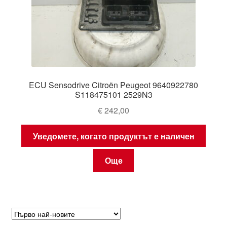
ECU Sensodrive Citroën Peugeot 9640922780
S118475101 2529N3
€
242,00
Уведомете, когато продуктът е наличен
Още