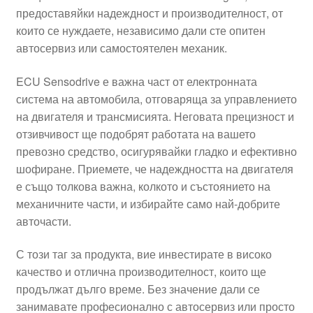
предоставяйки надеждност и производителност, от
Моята сметка
които се нуждаете, независимо дали сте опитен
автосервиз или самостоятелен механик.
Плащанията
ECU Sensodrive е важна част от електронната
Политика за поверителност
система на автомобила, отговаряща за управлението
на двигателя и трансмисията. Неговата прецизност и
отзивчивост ще подобрят работата на вашето
Правила и условия
превозно средство, осигурявайки гладко и ефективно
шофиране. Приемете, че надеждността на двигателя
Процедура за рекламации
е също толкова важна, колкото и състоянието на
механичните части, и избирайте само най-добрите
Разгледайте
авточасти.
Транспорт
С този таг за продукта, вие инвестирате в високо
качество и отлична производителност, които ще
продължат дълго време. Без значение дали се
занимавате професионално с автосервиз или просто