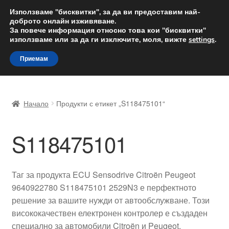
ДОСТАВКА от 12 лв.
Използваме "бисквитки", за да ви предоставим най-
доброто онлайн изживяване.
Доставка по целия свят
За повече информация относно това кои "бисквитки"
използваме или за да ги изключите, моля, вижте
settings
.
Skip
Skip
Menu
Приемам
to
to
navigation
content
Начало
Начало
Продукти с етикет „S118475101“
Доставка по целия свят
S118475101
Жалби
За нас
Таг за продукта ECU Sensodrive Citroën Peugeot
9640922780 S118475101 2529N3 е перфектното
Количка
решение за вашите нужди от автообслужване. Този
висококачествен електронен контролер е създаден
Контакт
специално за автомобили Citroën и Peugeot,