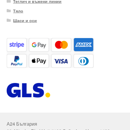
Теглич и въжени линии
Тяло
Шаси и оси
А24 България