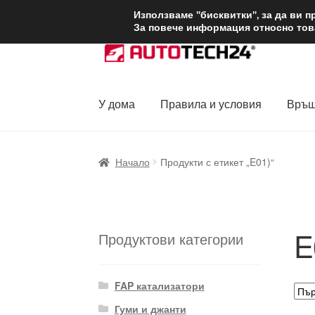
ДОСТАВКА от 1
Използваме "бисквитки", за да ви 
За повече информация относно това
Skip
Skip
to
to
navigation
content
У дома
Правила и условия
Връщ
Начало
Доставка по целия свят
Жалби
За
Начало
Продукти с етикет „E01)“
Политика за поверителност
Правила и у
E
Продуктови категории
FAP катализатори
Гуми и джанти