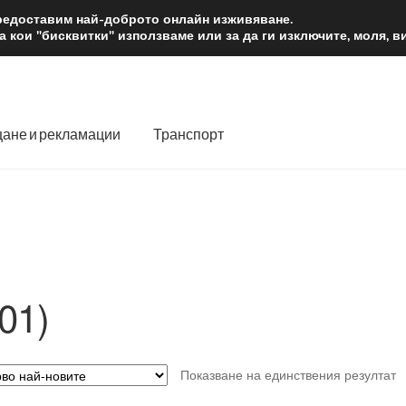
2 лв.
Доста
предоставим най-доброто онлайн изживяване.
 кои "бисквитки" използваме или за да ги изключите, моля, 
ане и рекламации
Транспорт
 нас
Количка
Контакт
Моята сметка
Плащанията
словия
Процедура за рекламации
Разгледайте
Транспорт
01)
Показване на единствения резултат