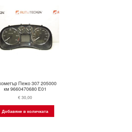
хометър Пежо 307 205000
км 9660470680 E01
€
30,00
Добавяне в количката