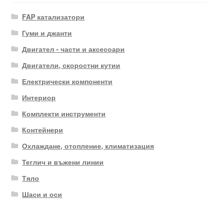
FAP катализатори
Гуми и джанти
Двигател - части и аксесоари
Двигатели, скоростни кутии
Електрически компоненти
Интериор
Комплекти инструменти
Контейнери
Охлаждане, отопление, климатизация
Теглич и въжени линии
Тяло
Шаси и оси