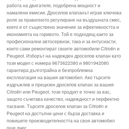
работа на двигателя, подобрена мощност и
Моята сметка
намалени емисии. Дроселов клапанът играе ключова
роля за правилното регулиране на въздушната смес,
Плащанията
което е от съществено значение за ефективността и
икономията на горивото. Той е подходящ както за
Политика за поверителност
професионални автосервизи, така и за ентусиасти,
които сами ремонтират своите автомобили Citroën и
Peugeot. Изборът на надежден дроселов клапан като
Правила и условия
този модел с номера 9673622380 и 9801942080
гарантира дълготрайна и безпроблемна
Процедура за рекламации
експлоатация на вашия автомобил. Ако търсите
издръжлив и прецизен дроселов клапан за вашия
Разгледайте
Citroën или Peugeot, този продукт е точно за вас,
защото съчетава качество, надеждност и перфектно
Транспорт
пасване. Търсете дроселов клапан за Citroën и
Peugeot на достъпни цени с бърза доставка и
повишете производителността на своя автомобил
още днес.