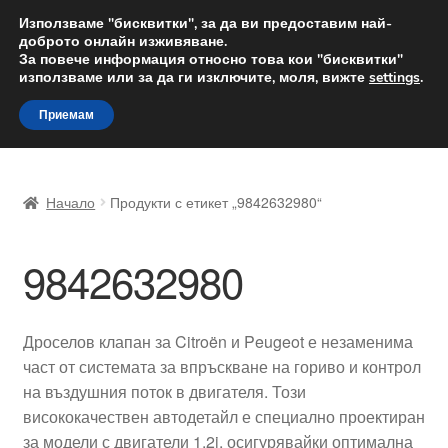
ДОСТАВКА от 12 лв.
Използваме "бисквитки", за да ви предоставим най-
доброто онлайн изживяване.
Доставка по целия свят
За повече информация относно това кои "бисквитки"
използваме или за да ги изключите, моля, вижте
settings
.
Skip
Skip
Menu
Приемам
to
to
navigation
content
Начало
Начало
Продукти с етикет „9842632980“
Доставка по целия свят
9842632980
Жалби
За нас
Дроселов клапан за Citroën и Peugeot е незаменима
част от системата за впръскване на гориво и контрол
Количка
на въздушния поток в двигателя. Този
висококачествен автодетайл е специално проектиран
Контакт
за модели с двигатели 1.2i, осигурявайки оптимална