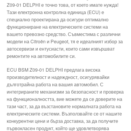
Z09-01 DELPHI е точно това, от което имате нужда!
Моята сметка
Тази електронна контролна единица (ECU) е
специално проектирана да осигури оптимално
Плащанията
функциониране на електрическите системи на
вашето превозно средство. Съвместима с различни
Политика за поверителност
модели на Citroën и Peugeot, тя е идеалният избор за
автосервизи и ентусиасти, които сами извършват
ремонтите на автомобилите си.
Правила и условия
ECU BSM Z09-01 DELPHI предлага висока
Процедура за рекламации
производителност и надеждност, осигурявайки
дълготрайна работа на вашия автомобил. С
Разгледайте
интегрираните механизми за безопасност и проверка
на функционалността, вие можете да се доверите на
Транспорт
тази част, за да възстановите нормалната работа на
електрическите системи. Възползвайте се от нашите
конкурентни цени и бърза доставка, за да получите
първокласен продукт, който ще удовлетворява