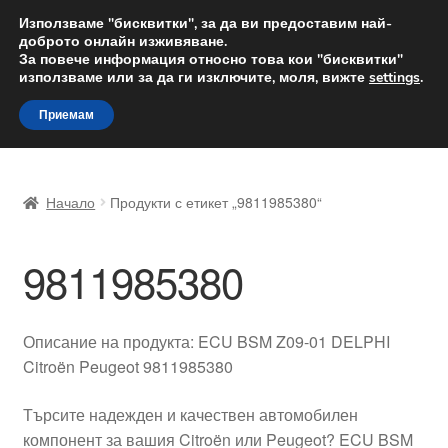
ДОСТАВКА от 12 лв.
Използваме "бисквитки", за да ви предоставим най-
доброто онлайн изживяване.
Доставка по целия свят
За повече информация относно това кои "бисквитки"
използваме или за да ги изключите, моля, вижте
settings
.
Skip
Skip
Menu
Приемам
to
to
navigation
content
Начало
Начало
Продукти с етикет „9811985380“
Доставка по целия свят
9811985380
Жалби
За нас
Описание на продукта: ECU BSM Z09-01 DELPHI
Citroën Peugeot 9811985380
Количка
Търсите надежден и качествен автомобилен
Контакт
компонент за вашия Citroën или Peugeot? ECU BSM