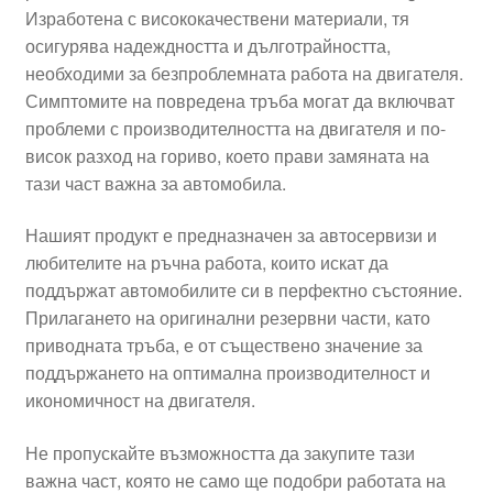
Изработена с висококачествени материали, тя
Моята сметка
осигурява надеждността и дълготрайността,
необходими за безпроблемната работа на двигателя.
Плащанията
Симптомите на повредена тръба могат да включват
проблеми с производителността на двигателя и по-
Политика за поверителност
висок разход на гориво, което прави замяната на
тази част важна за автомобила.
Правила и условия
Нашият продукт е предназначен за автосервизи и
любителите на ръчна работа, които искат да
Процедура за рекламации
поддържат автомобилите си в перфектно състояние.
Прилагането на оригинални резервни части, като
Разгледайте
приводната тръба, е от съществено значение за
поддържането на оптимална производителност и
Транспорт
икономичност на двигателя.
Не пропускайте възможността да закупите тази
важна част, която не само ще подобри работата на