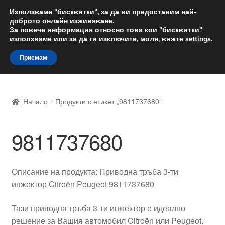
ДОСТАВКА от 12 лв.
Използваме "бисквитки", за да ви предоставим най-
доброто онлайн изживяване.
Доставка по целия свят
За повече информация относно това кои "бисквитки"
използваме или за да ги изключите, моля, вижте
settings
.
Skip
Skip
Menu
Приемам
to
to
navigation
content
Начало
Начало
Продукти с етикет „9811737680“
Доставка по целия свят
9811737680
Жалби
За нас
Описание на продукта: Приводна тръба 3-ти
инжектор Citroën Peugeot 9811737680
Количка
Тази приводна тръба 3-ти инжектор е идеално
Контакт
решение за Вашия автомобил Citroën или Peugeot.