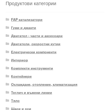
Продуктови категории
FAP катализатори
Гуми и джанти
Двигател - части и аксесоари
Двигатели, скоростни кутии
Електрически компоненти
Интериор
Комплекти инструменти
Контейнери
Охлаждане, отопление, климатизация
Теглич и въжени линии
Тяло
Шаси и оси