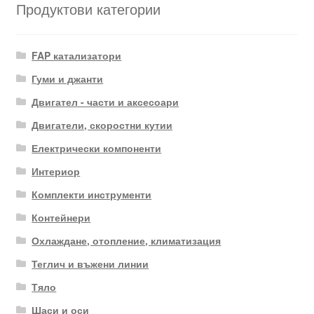
Продуктови категории
FAP катализатори
Гуми и джанти
Двигател - части и аксесоари
Двигатели, скоростни кутии
Електрически компоненти
Интериор
Комплекти инструменти
Контейнери
Охлаждане, отопление, климатизация
Теглич и въжени линии
Тяло
Шаси и оси