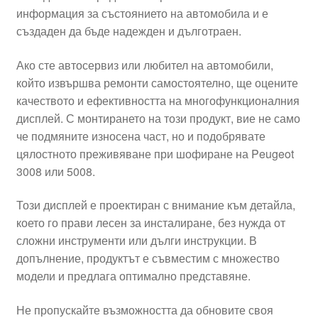
информация за състоянието на автомобила и е
Моята сметка
създаден да бъде надежден и дълготраен.
Плащанията
Ако сте автосервиз или любител на автомобили,
който извършва ремонти самостоятелно, ще оцените
Политика за поверителност
качеството и ефективността на многофункционалния
дисплей. С монтирането на този продукт, вие не само
че подмяните износена част, но и подобрявате
Правила и условия
цялостното преживяване при шофиране на Peugeot
3008 или 5008.
Процедура за рекламации
Този дисплей е проектиран с внимание към детайла,
Разгледайте
което го прави лесен за инсталиране, без нужда от
сложни инструменти или дълги инструкции. В
Транспорт
допълнение, продуктът е съвместим с множество
модели и предлага оптимално представяне.
Не пропускайте възможността да обновите своя