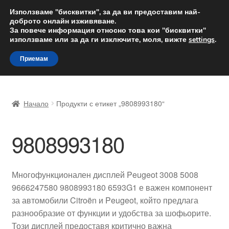
ДОСТАВКА от 12 лв.
Използваме "бисквитки", за да ви предоставим най-
доброто онлайн изживяване.
Доставка по целия свят
За повече информация относно това кои "бисквитки"
използваме или за да ги изключите, моля, вижте
settings
.
Skip
Skip
Menu
Приемам
to
to
navigation
content
Начало
Начало
Продукти с етикет „9808993180“
Доставка по целия свят
9808993180
Жалби
За нас
Многофункционален дисплей Peugeot 3008 5008
9666247580 9808993180 6593G1 е важен компонент
Количка
за автомобили Citroën и Peugeot, който предлага
разнообразие от функции и удобства за шофьорите.
Контакт
Този дисплей предоставя критично важна