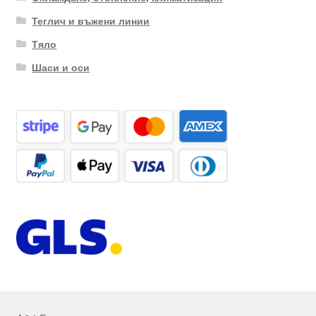
Теглич и въжени линии
Тяло
Шаси и оси