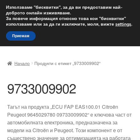
ДОСТАВКА от 12 лв.
Използваме "бисквитки", за да ви предоставим най-
доброто онлайн изживяване.
Доставка по целия свят
За повече информация относно това кои "бисквитки"
използваме или за да ги изключите, моля, вижте
settings
.
Skip
Skip
Menu
Приемам
to
to
navigation
content
Начало
Начало
Продукти с етикет „9733009902“
Доставка по целия свят
9733009902
Жалби
За нас
Тагът на продукта „ECU FAP EAS100.01 Citroën
Peugeot 9645029780 09733009902“ е ключова част от
Количка
автомобилната електроника, предназначена за
модели на Citroën и Peugeot. Този компонент е от
Контакт
съществено значение за оптимизацията на работата