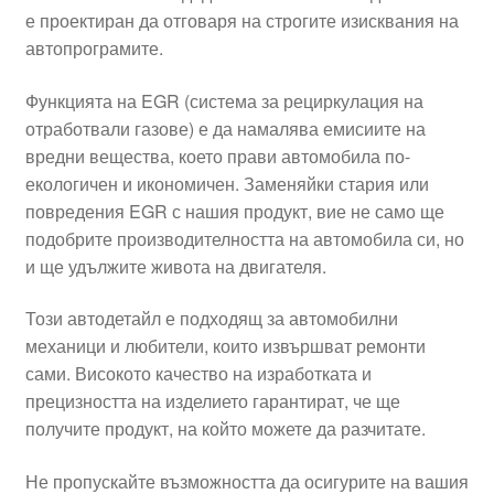
е проектиран да отговаря на строгите изисквания на
Моята сметка
автопрограмите.
Плащанията
Функцията на EGR (система за рециркулация на
отработвали газове) е да намалява емисиите на
Политика за поверителност
вредни вещества, което прави автомобила по-
екологичен и икономичен. Заменяйки стария или
повредения EGR с нашия продукт, вие не само ще
Правила и условия
подобрите производителността на автомобила си, но
и ще удължите живота на двигателя.
Процедура за рекламации
Този автодетайл е подходящ за автомобилни
Разгледайте
механици и любители, които извършват ремонти
сами. Високото качество на изработката и
Транспорт
прецизността на изделието гарантират, че ще
получите продукт, на който можете да разчитате.
Не пропускайте възможността да осигурите на вашия