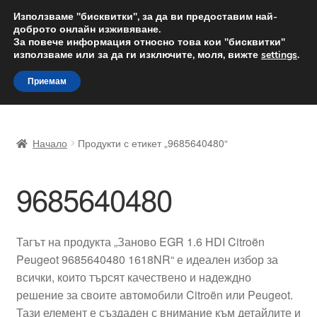
ДОСТАВКА от 12 лв.
Използваме "бисквитки", за да ви предоставим най-
доброто онлайн изживяване.
Доставка по целия свят
За повече информация относно това кои "бисквитки"
използваме или за да ги изключите, моля, вижте
settings
.
Skip
Skip
Menu
Приемам
to
to
navigation
content
Начало
Начало
Продукти с етикет „9685640480“
Доставка по целия свят
9685640480
Жалби
За нас
Тагът на продукта „Заново EGR 1.6 HDI Citroën
Peugeot 9685640480 1618NR“ е идеален избор за
Количка
всички, които търсят качествено и надеждно
решение за своите автомобили Citroën или Peugeot.
Контакт
Тази елемент е създаден с внимание към детайлите и