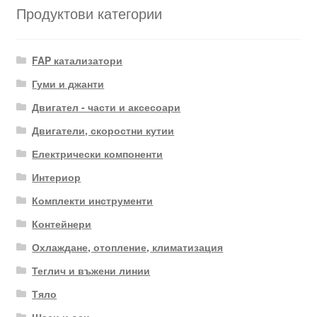
Продуктови категории
FAP катализатори
Гуми и джанти
Двигател - части и аксесоари
Двигатели, скоростни кутии
Електрически компоненти
Интериор
Комплекти инструменти
Контейнери
Охлаждане, отопление, климатизация
Теглич и въжени линии
Тяло
Шаси и оси