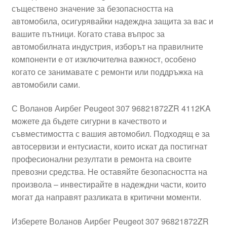
съществено значение за безопасността на
Моята сметка
автомобила, осигурявайки надеждна защита за вас и
вашите пътници. Когато става въпрос за
Плащанията
автомобилната индустрия, изборът на правилните
компоненти е от изключителна важност, особено
Политика за поверителност
когато се занимавате с ремонти или поддръжка на
автомобили сами.
Правила и условия
С Воланов Аирбег Peugeot 307 96821872ZR 4112KA
можете да бъдете сигурни в качеството и
Процедура за рекламации
съвместимостта с вашия автомобил. Подходящ е за
автосервизи и ентусиасти, които искат да постигнат
Разгледайте
професионални резултати в ремонта на своите
превозни средства. Не оставяйте безопасността на
Транспорт
произвола – инвестирайте в надеждни части, които
могат да направят разликата в критични моменти.
Изберете Воланов Аирбег Peugeot 307 96821872ZR