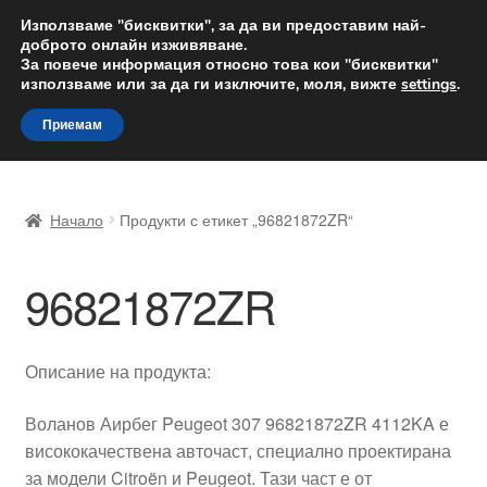
ДОСТАВКА от 12 лв.
Използваме "бисквитки", за да ви предоставим най-
доброто онлайн изживяване.
Доставка по целия свят
За повече информация относно това кои "бисквитки"
използваме или за да ги изключите, моля, вижте
settings
.
Skip
Skip
Menu
Приемам
to
to
navigation
content
Начало
Начало
Продукти с етикет „96821872ZR“
Доставка по целия свят
96821872ZR
Жалби
За нас
Описание на продукта:
Количка
Воланов Аирбег Peugeot 307 96821872ZR 4112KA е
висококачествена авточаст, специално проектирана
Контакт
за модели Citroën и Peugeot. Тази част е от