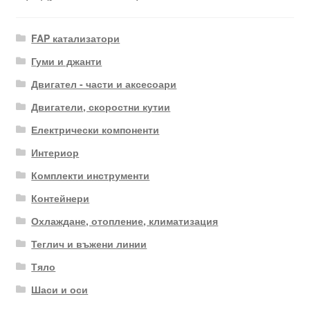
FAP катализатори
Гуми и джанти
Двигател - части и аксесоари
Двигатели, скоростни кутии
Електрически компоненти
Интериор
Комплекти инструменти
Контейнери
Охлаждане, отопление, климатизация
Теглич и въжени линии
Тяло
Шаси и оси