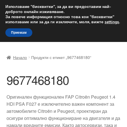
ДОСТАВКА от 12 лв.
Използваме "бисквитки", за да ви предоставим най-
доброто онлайн изживяване.
Доставка по целия свят
За повече информация относно това кои "бисквитки"
използваме или за да ги изключите, моля, вижте
settings
.
Skip
Skip
Menu
Приемам
to
to
navigation
content
Начало
Начало
Продукти с етикет „9677468180“
Доставка по целия свят
9677468180
Жалби
За нас
Оригинален функционален FAP Citroën Peugeot 1.4
HDI PSA F027 е изключително важен компонент за
Количка
автомобилите Citroën и Peugeot, проектиран да
осигури оптимално функциониране на двигателя и да
Контакт
намали вредните емисии. Както автосервизи, така и