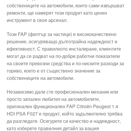
собствениците на автомобили, които сами извършват
Моята сметка
ремонти, ще намерят този продукт като ценен
инструмент в своя арсенал.
Плащанията
Този FAP (филтър за частици) е висококачествено
Политика за поверителност
решение, осигуряващо дълготрайна надеждност и
ефективност. С правилното инсталиране, клиентите
могат да се радват на по-добри работни показатели
Правила и условия
на своите превозни средства и по-ниските разходи за
гориво, което е от съществено значение за
Процедура за рекламации
собствениците на автомобили.
Разгледайте
Независимо дали сте професионален механик или
просто запален любител на автомобилите,
Транспорт
оригинален функционален FAP Citroën Peugeot 1.4
HDI PSA F027 е продукт, който задължително трябва
да разгледате. Осигурете си качество и надеждност,
като изберете правилния детайл за вашия