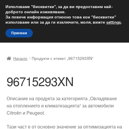
ДОСТАВКА от 12 лв.
Използваме "бисквитки", за да ви предоставим най-
доброто онлайн изживяване.
Доставка по целия свят
За повече информация относно това кои "бисквитки"
използваме или за да ги изключите, моля, вижте
settings
.
Skip
Skip
Menu
Приемам
to
to
navigation
content
Начало
Начало
Продукти с етикет „96715293XN“
Доставка по целия свят
96715293XN
Жалби
За нас
Описание на продукта за категорията „Овладяване
на отоплението и климатизацията“ за автомобили
Количка
Citroën и Peugeot.
Контакт
Тази част е от основно значение за оптимизацията на