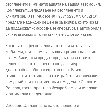
отоплението и климатизацията на вашия автомобил.
Моята сметка
Комплектът „Овладяване на отоплението и
климатизацията Peugeot 407 96715293XN 6452R6“
Плащанията
предлага надеждно решение за всички, които искат
да поддържат комфортна температура в автомобила
Политика за поверителност
си, независимо от климатичните условия навън.
Както за професионални автосервизи, така и за
Правила и условия
любители, които сами извършват ремонт на своите
автомобили, този продукт представлява отлично
Процедура за рекламации
решение, което е проектирано да осигури
дълготрайна работа и ефективност. Всички
Разгледайте
компоненти от комплекта са изработени с внимание
към детайла и са съвместими с моделите Citroën и
Транспорт
Peugeot, което гарантира безпроблемна инсталация
и оптимално представяне.
Изберете „Овладяване на отоплението и