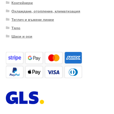
Контейнери
Охлаждане, отопление, климатизация
Теглич и въжени линии
Тяло
Шаси и оси