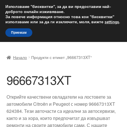
ДОСТАВКА от 12 лв.
Използваме "бисквитки", за да ви предоставим най-
доброто онлайн изживяване.
Доставка по целия свят
За повече информация относно това кои "бисквитки"
използваме или за да ги изключите, моля, вижте
settings
.
Skip
Skip
Menu
Приемам
to
to
navigation
content
Начало
Начало
Продукти с етикет „96667313XT“
Доставка по целия свят
96667313XT
Жалби
За нас
Открийте качествени овладатели на лостовете за
автомобили Citroën и Peugeot с номер 96667313XT
Количка
624384. Тези авточасти са идеални за автосервизи,
както и за хора, които предпочитат да извършват
Контакт
ремонти на своите автомобили сами. С нашите