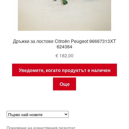
Дръжки за лостове Citroën Peugeot 96667313XT
624384
€
182,00
Уведомете, когато продуктът е наличен
Още
Показване на единствения резултат