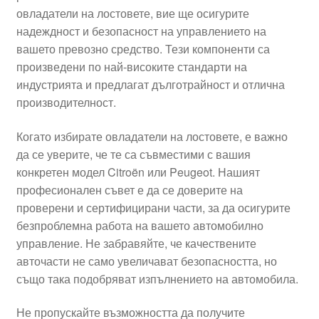
овладатели на лостовете, вие ще осигурите
Моята сметка
надеждност и безопасност на управлението на
вашето превозно средство. Тези компоненти са
Плащанията
произведени по най-високите стандарти на
индустрията и предлагат дълготрайност и отлична
Политика за поверителност
производителност.
Когато избирате овладатели на лостовете, е важно
Правила и условия
да се уверите, че те са съвместими с вашия
конкретен модел Citroën или Peugeot. Нашият
Процедура за рекламации
професионален съвет е да се доверите на
проверени и сертифицирани части, за да осигурите
Разгледайте
безпроблемна работа на вашето автомобилно
управление. Не забравяйте, че качествените
Транспорт
авточасти не само увеличават безопасността, но
също така подобряват изпълнението на автомобила.
Не пропускайте възможността да получите