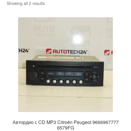
Sorted
Showing all 2 results
by
latest
Автордио с CD MP3 Citroën Peugeot 9666967777
6579FG