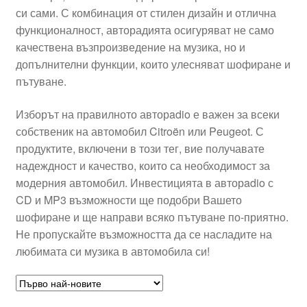
си сами. С комбинация от стилен дизайн и отлична
Моята сметка
функционалност, авторадията осигуряват не само
качествена възпроизведение на музика, но и
Плащанията
допълнителни функции, които улесняват шофиране и
пътуване.
Политика за поверителност
Изборът на правилното авторadio е важен за всеки
собственик на автомобил Citroën или Peugeot. С
Правила и условия
продуктите, включени в този тег, вие получавате
надеждност и качество, които са необходимост за
Процедура за рекламации
модерния автомобил. Инвестицията в авторadio с
CD и MP3 възможности ще подобри Вашето
Разгледайте
шофиране и ще направи всяко пътуване по-приятно.
Не пропускайте възможността да се насладите на
Транспорт
любимата си музика в автомобила си!