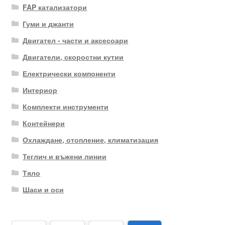
FAP катализатори
Гуми и джанти
Двигател - части и аксесоари
Двигатели, скоростни кутии
Електрически компоненти
Интериор
Комплекти инструменти
Контейнери
Охлаждане, отопление, климатизация
Теглич и въжени линии
Тяло
Шаси и оси