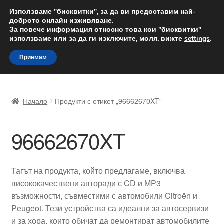
ДОСТАВКА от 12 лв.
Използваме "бисквитки", за да ви предоставим най-
доброто онлайн изживяване.
Доставка по целия свят
За повече информация относно това кои "бисквитки"
използваме или за да ги изключите, моля, вижте
settings
.
Skip
Skip
Menu
Приемам
to
to
navigation
content
Начало
Начало
Продукти с етикет „96662670XT“
Доставка по целия свят
96662670XT
Жалби
За нас
Тагът на продукта, който предлагаме, включва
висококачествени авторади с CD и MP3
Количка
възможности, съвместими с автомобили Citroën и
Peugeot. Тези устройства са идеални за автосервизи
Контакт
и за хора, които обичат да ремонтират автомобилите