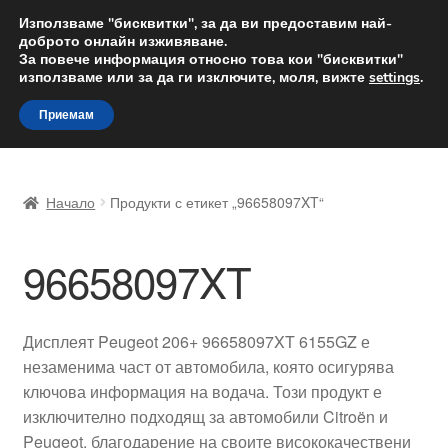
ДОСТАВКА от 12 лв.
Използваме "бисквитки", за да ви предоставим най-
доброто онлайн изживяване.
Доставка по целия свят
За повече информация относно това кои "бисквитки"
използваме или за да ги изключите, моля, вижте
settings
.
Skip
Skip
Menu
Приемам
to
to
navigation
content
Начало
Начало
Продукти с етикет „96658097XT“
Доставка по целия свят
96658097XT
Жалби
За нас
Дисплеят Peugeot 206+ 96658097XT 6155GZ е
незаменима част от автомобила, която осигурява
Количка
ключова информация на водача. Този продукт е
изключително подходящ за автомобили Citroën и
Контакт
Peugeot, благодарение на своите висококачествени