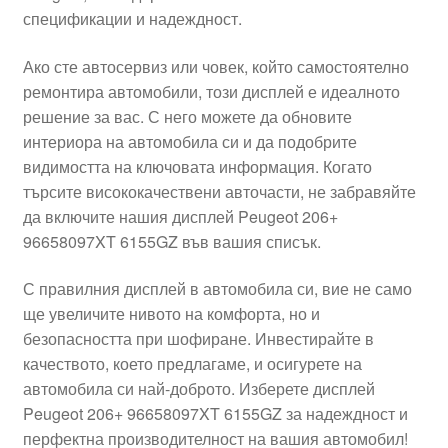
спецификации и надеждност.
Моята сметка
Ако сте автосервиз или човек, който самостоятелно
Плащанията
ремонтира автомобили, този дисплей е идеалното
решение за вас. С него можете да обновите
Политика за поверителност
интериора на автомобила си и да подобрите
видимостта на ключовата информация. Когато
търсите висококачествени авточасти, не забравяйте
Правила и условия
да включите нашия дисплей Peugeot 206+
96658097XT 6155GZ във вашия списък.
Процедура за рекламации
С правилния дисплей в автомобила си, вие не само
Разгледайте
ще увеличите нивото на комфорта, но и
безопасността при шофиране. Инвестирайте в
Транспорт
качеството, което предлагаме, и осигурете на
автомобила си най-доброто. Изберете дисплей
Peugeot 206+ 96658097XT 6155GZ за надеждност и
перфектна производителност на вашия автомобил!