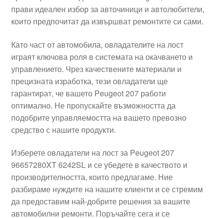
прави идеален избор за авточиници и автолюбители,
Моята сметка
които предпочитат да извършват ремонтите си сами.
Плащанията
Като част от автомобила, овладателите на лост
играят ключова роля в системата на окачването и
Политика за поверителност
управлението. Чрез качествените материали и
прецизната изработка, тези овладатели ще
гарантират, че вашето Peugeot 207 работи
Правила и условия
оптимално. Не пропускайте възможността да
подобрите управляемостта на вашето превозно
Процедура за рекламации
средство с нашите продукти.
Разгледайте
Изберете овладатели на лост за Peugeot 207
96657280XT 6242SL и се убедете в качеството и
Транспорт
производителността, които предлагаме. Ние
разбираме нуждите на нашите клиенти и се стремим
да предоставим най-добрите решения за вашите
автомобилни ремонти. Поръчайте сега и се