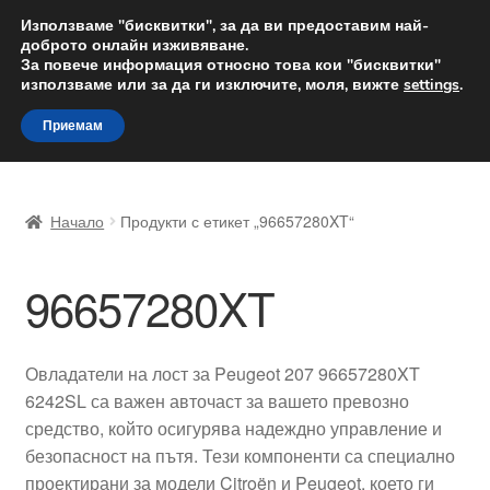
ДОСТАВКА от 12 лв.
Използваме "бисквитки", за да ви предоставим най-
доброто онлайн изживяване.
Доставка по целия свят
За повече информация относно това кои "бисквитки"
използваме или за да ги изключите, моля, вижте
settings
.
Skip
Skip
Menu
Приемам
to
to
navigation
content
Начало
Начало
Продукти с етикет „96657280XT“
Доставка по целия свят
96657280XT
Жалби
За нас
Овладатели на лост за Peugeot 207 96657280XT
6242SL са важен авточаст за вашето превозно
Количка
средство, който осигурява надеждно управление и
безопасност на пътя. Тези компоненти са специално
Контакт
проектирани за модели Citroën и Peugeot, което ги