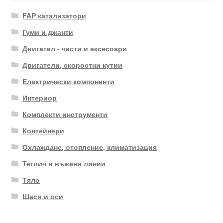
FAP катализатори
Гуми и джанти
Двигател - части и аксесоари
Двигатели, скоростни кутии
Електрически компоненти
Интериор
Комплекти инструменти
Контейнери
Охлаждане, отопление, климатизация
Теглич и въжени линии
Тяло
Шаси и оси