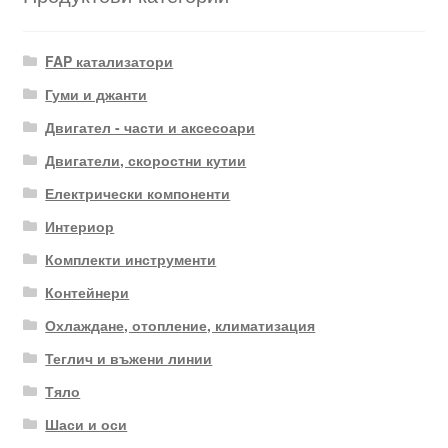
FAP катализатори
Гуми и джанти
Двигател - части и аксесоари
Двигатели, скоростни кутии
Електрически компоненти
Интериор
Комплекти инструменти
Контейнери
Охлаждане, отопление, климатизация
Теглич и въжени линии
Тяло
Шаси и оси