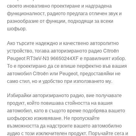
своето иновативно проектиране и надградена
Моята сметка
функционалност, радиото предлага отличен звук и
разнообразие от функции, подходящи за всеки
Плащанията
шофьор.
Политика за поверителност
Ако търсите надеждно и качествено авторолитно
устройство, тогава авторизираното радио Citroën
Peugeot RT3eV-N3 96650244XF е правилният избор.
Правила и условия
То е проектирано да се впише перфектно във вашия
автомобил Citroën или Peugeot, предоставяйки не
Процедура за рекламации
само стил, но и удобство при използването му.
Разгледайте
Избирайки авторизираното радио, вие получавате
продукт, който повишава стойността на вашия
Транспорт
автомобил, като в същото време подобрява вашето
шофьорско изживяване. Не пропускайте
възможността да надстроите вашето автомобилно
аудио с този изключителен продукт. Поръчайте сега и