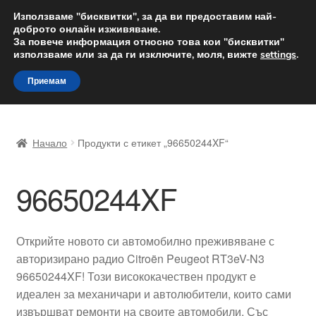
ДОСТАВКА от 12 лв.
Използваме "бисквитки", за да ви предоставим най-
доброто онлайн изживяване.
Доставка по целия свят
За повече информация относно това кои "бисквитки"
използваме или за да ги изключите, моля, вижте
settings
.
Skip
Skip
Menu
Приемам
to
to
navigation
content
Начало
Начало
Продукти с етикет „96650244XF“
Доставка по целия свят
96650244XF
Жалби
За нас
Открийте новото си автомобилно преживяване с
авторизирано радио Citroën Peugeot RT3eV-N3
Количка
96650244XF! Този висококачествен продукт е
идеален за механичари и автолюбители, които сами
Контакт
извършват ремонти на своите автомобили. Със