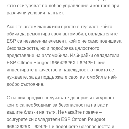
като осигуряват по-добро управление и контрол при
Моята сметка
различни условия на пътя.
Плащанията
Ако сте автомеканик или просто ентусиаст, който
обича да ремонтира своя автомобил, овладателите
Политика за поверителност
ESP са незаменим елемент, който не само повишава
безопасността, но и подобрява цялостното
представяне на автомобила. Избирайки овладатели
Правила и условия
ESP Citroën Peugeot 96642625XT 6242FT, вие
инвестирате в качество и надеждност, от които се
Процедура за рекламации
нуждаете, за да поддържате своя автомобил в най-
добро състояние.
Разгледайте
С нашия продукт получавате доверие и сигурност,
Транспорт
които са необходими за безопасността на вас и
вашите близки на пътя. Не чакайте повече –
осигурете си овладатели ESP Citroën Peugeot
96642625XT 6242FT и подобрете безопасността и