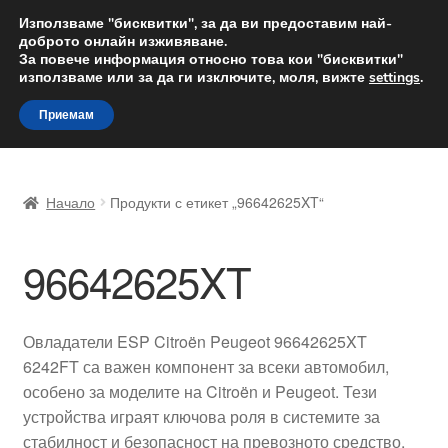
ДОСТАВКА от 12 лв.
Използваме "бисквитки", за да ви предоставим най-
доброто онлайн изживяване.
Доставка по целия свят
За повече информация относно това кои "бисквитки"
използваме или за да ги изключите, моля, вижте
settings
.
Skip
Skip
Menu
Приемам
to
to
navigation
content
Начало
Начало
Продукти с етикет „96642625XT“
Доставка по целия свят
96642625XT
Жалби
За нас
Овладатели ESP Citroën Peugeot 96642625XT
6242FT са важен компонент за всеки автомобил,
Количка
особено за моделите на Citroën и Peugeot. Тези
устройства играят ключова роля в системите за
Контакт
стабилност и безопасност на превозното средство,