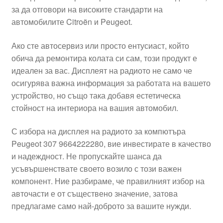
за да отговори на високите стандарти на
Моята сметка
автомобилите Citroën и Peugeot.
Плащанията
Ако сте автосервиз или просто ентусиаст, който
обича да ремонтира колата си сам, този продукт е
Политика за поверителност
идеален за вас. Дисплеят на радиото не само че
осигурява важна информация за работата на вашето
устройство, но също така добавя естетическа
Правила и условия
стойност на интериора на вашия автомобил.
Процедура за рекламации
С избора на дисплея на радиото за компютъра
Peugeot 307 9664222280, вие инвестирате в качество
Разгледайте
и надеждност. Не пропускайте шанса да
усъвършенствате своето возило с този важен
Транспорт
компонент. Ние разбираме, че правилният избор на
авточасти е от съществено значение, затова
предлагаме само най-доброто за вашите нужди.