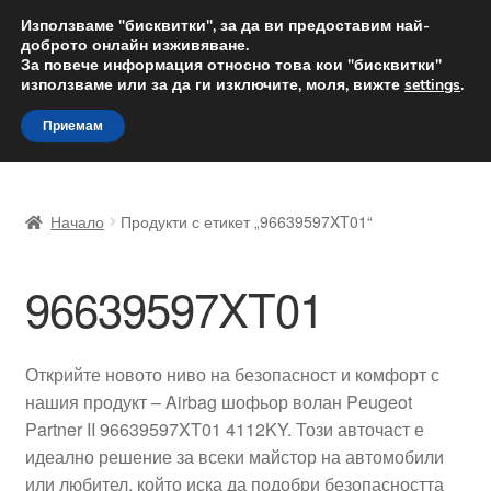
ДОСТАВКА от 12 лв.
Използваме "бисквитки", за да ви предоставим най-
доброто онлайн изживяване.
Доставка по целия свят
За повече информация относно това кои "бисквитки"
използваме или за да ги изключите, моля, вижте
settings
.
Skip
Skip
Menu
Приемам
to
to
navigation
content
Начало
Начало
Продукти с етикет „96639597XT01“
Доставка по целия свят
96639597XT01
Жалби
За нас
Открийте новото ниво на безопасност и комфорт с
нашия продукт – Airbag шофьор волан Peugeot
Количка
Partner II 96639597XT01 4112KY. Този авточаст е
идеално решение за всеки майстор на автомобили
Контакт
или любител, който иска да подобри безопасността