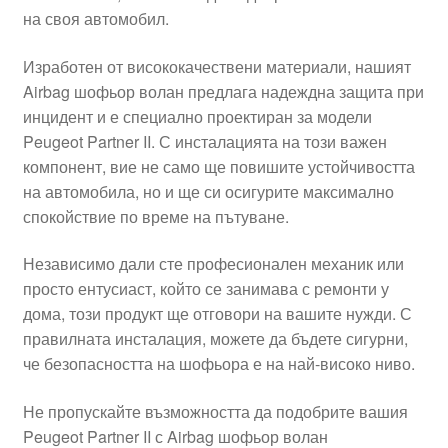
на своя автомобил.
Моята сметка
Изработен от висококачествени материали, нашият
Плащанията
Airbag шофьор волан предлага надеждна защита при
инцидент и е специално проектиран за модели
Политика за поверителност
Peugeot Partner II. С инсталацията на този важен
компонент, вие не само ще повишите устойчивостта
на автомобила, но и ще си осигурите максимално
Правила и условия
спокойствие по време на пътуване.
Процедура за рекламации
Независимо дали сте професионален механик или
просто ентусиаст, който се занимава с ремонти у
Разгледайте
дома, този продукт ще отговори на вашите нужди. С
правилната инсталация, можете да бъдете сигурни,
Транспорт
че безопасността на шофьора е на най-високо ниво.
Не пропускайте възможността да подобрите вашия
Peugeot Partner II с Airbag шофьор волан