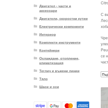
Cit
Двигател - части и
аксесоари
С в
Двигатели, скоростни кутии
Лес
хоб
Електрически компоненти
Интериор
Чре
Комплекти инструменти
уле
Peu
Контейнери
се 
Охлаждане, отопление,
час
климатизация
Теглич и въжени линии
Тяло
Шаси и оси