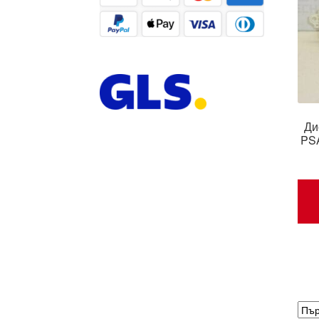
Ди
PSA