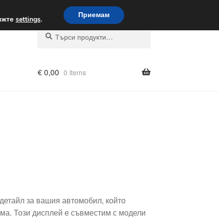
вка по целия свят
Приемам
вижте
settings
.
Търсене
Търсене
за:
€
0,00
0 items
детайл за вашия автомобил, който
ма. Този дисплей е съвместим с модели