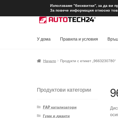
ДОСТАВКА от 1
Използваме "бисквитки", за да ви 
За повече информация относно това
Skip
Skip
to
to
navigation
content
У дома
Правила и условия
Връщ
Начало
Доставка по целия свят
Жалби
За
Начало
Продукти с етикет „9663230780“
Политика за поверителност
Правила и у
9
Продуктови категории
FAP катализатори
Дис
оси
Гуми и джанти