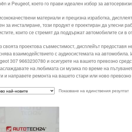
roën и Peugeot, което го прави идеален избор за автосервиз
исококачествени материали и прецизна изработка, дисплеят
ен за инсталиране, този продукт е проектиран да улесни ра
истите, които се стремят да поддържат автомобилите си в о
з своята проектова съвместимост, дисплейът предоставя не
снява взаимодействието с аудиосистемата на автомобила. 
geot 307 9663230780 и осигурете на вашето превозно средс
наслаждавате на любимата си музика по време на пътуванет
ти и направете ремонта на вашето стари или ново превозно
Показване на единствения резултат