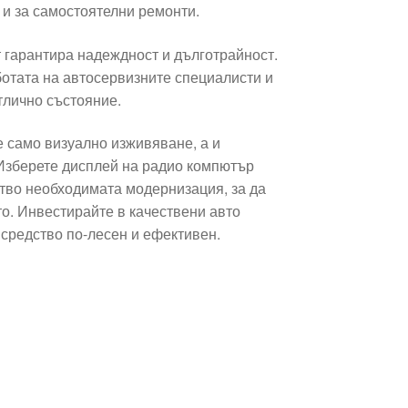
и и за самостоятелни ремонти.
 гарантира надеждност и дълготрайност.
ботата на автосервизните специалисти и
тлично състояние.
 само визуално изживяване, а и
Изберете дисплей на радио компютър
тво необходимата модернизация, за да
о. Инвестирайте в качествени авто
 средство по-лесен и ефективен.