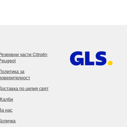
Резервни части Citroën
Peugeot
Политика за
поверителност
Доставка по целия свят
Жалби
За нас
Количка