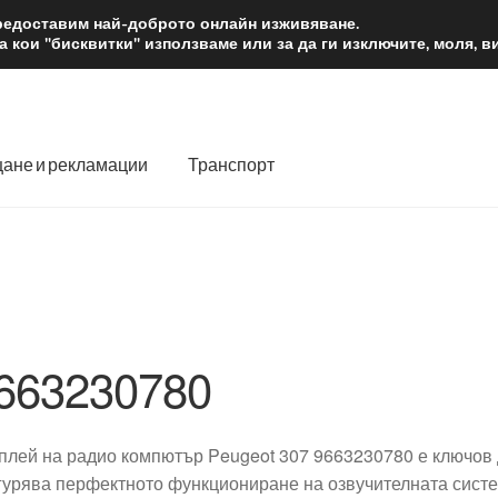
2 лв.
Доста
предоставим най-доброто онлайн изживяване.
 кои "бисквитки" използваме или за да ги изключите, моля, 
ане и рекламации
Транспорт
 нас
Количка
Контакт
Моята сметка
Плащанията
словия
Процедура за рекламации
Разгледайте
Транспорт
663230780
плей на радио компютър Peugeot 307 9663230780 е ключов 
гурява перфектното функциониране на озвучителната систе