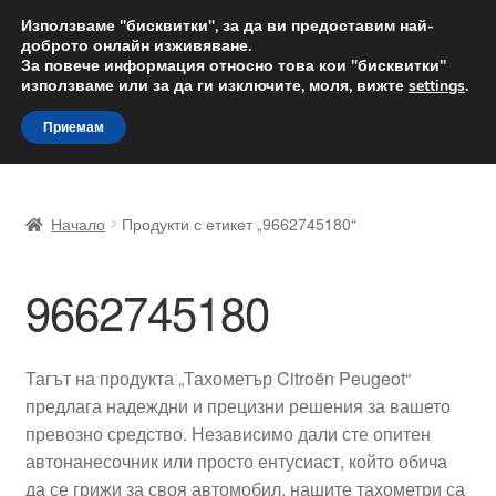
ДОСТАВКА от 12 лв.
Използваме "бисквитки", за да ви предоставим най-
доброто онлайн изживяване.
Доставка по целия свят
За повече информация относно това кои "бисквитки"
използваме или за да ги изключите, моля, вижте
settings
.
Skip
Skip
Menu
Приемам
to
to
navigation
content
Начало
Начало
Продукти с етикет „9662745180“
Доставка по целия свят
9662745180
Жалби
За нас
Тагът на продукта „Тахометър Citroën Peugeot“
предлага надеждни и прецизни решения за вашето
Количка
превозно средство. Независимо дали сте опитен
автонанесочник или просто ентусиаст, който обича
Контакт
да се грижи за своя автомобил, нашите тахометри са