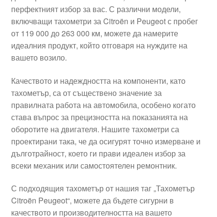
перфектният избор за вас. С различни модели,
Моята сметка
включващи тахометри за Citroën и Peugeot с пробег
от 119 000 до 263 000 км, можете да намерите
Плащанията
идеалния продукт, който отговаря на нуждите на
вашето возило.
Политика за поверителност
Качеството и надеждността на компоненти, като
тахометър, са от съществено значение за
Правила и условия
правилната работа на автомобила, особено когато
става въпрос за прецизността на показанията на
Процедура за рекламации
оборотите на двигателя. Нашите тахометри са
проектирани така, че да осигурят точно измерване и
Разгледайте
дълготрайност, което ги прави идеален избор за
всеки механик или самостоятелен ремонтник.
Транспорт
С подходящия тахометър от нашия таг „Тахометър
Citroën Peugeot“, можете да бъдете сигурни в
качеството и производителността на вашето