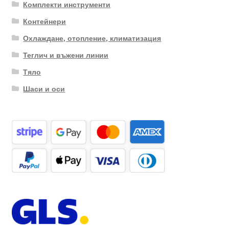
Комплекти инструменти
Контейнери
Охлаждане, отопление, климатизация
Теглич и въжени линии
Тяло
Шаси и оси