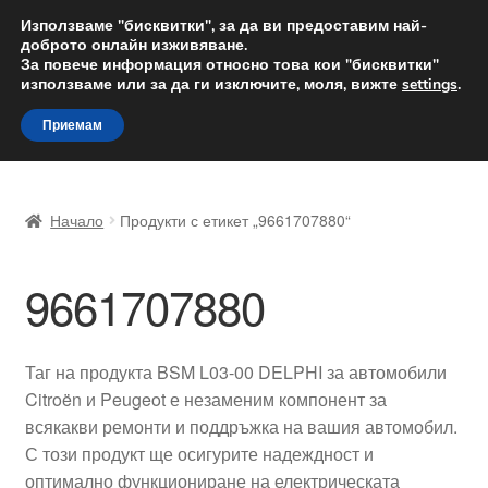
ДОСТАВКА от 12 лв.
Използваме "бисквитки", за да ви предоставим най-
доброто онлайн изживяване.
Доставка по целия свят
За повече информация относно това кои "бисквитки"
използваме или за да ги изключите, моля, вижте
settings
.
Skip
Skip
Menu
Приемам
to
to
navigation
content
Начало
Начало
Продукти с етикет „9661707880“
Доставка по целия свят
9661707880
Жалби
За нас
Таг на продукта BSM L03-00 DELPHI за автомобили
Citroën и Peugeot е незаменим компонент за
Количка
всякакви ремонти и поддръжка на вашия автомобил.
С този продукт ще осигурите надеждност и
Контакт
оптимално функциониране на електрическата