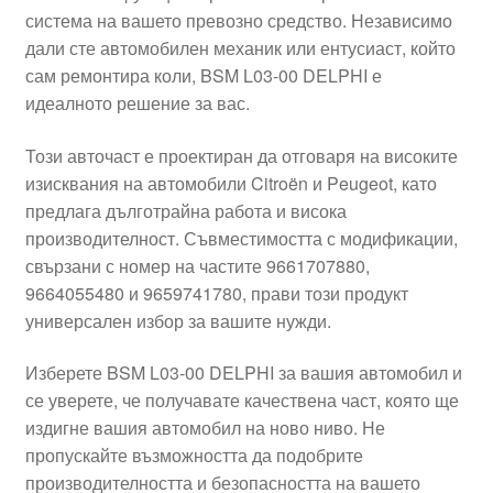
система на вашето превозно средство. Независимо
Моята сметка
дали сте автомобилен механик или ентусиаст, който
сам ремонтира коли, BSM L03-00 DELPHI е
Плащанията
идеалното решение за вас.
Политика за поверителност
Този авточаст е проектиран да отговаря на високите
изисквания на автомобили Citroën и Peugeot, като
предлага дълготрайна работа и висока
Правила и условия
производителност. Съвместимостта с модификации,
свързани с номер на частите 9661707880,
Процедура за рекламации
9664055480 и 9659741780, прави този продукт
универсален избор за вашите нужди.
Разгледайте
Изберете BSM L03-00 DELPHI за вашия автомобил и
Транспорт
се уверете, че получавате качествена част, която ще
издигне вашия автомобил на ново ниво. Не
пропускайте възможността да подобрите
производителността и безопасността на вашето