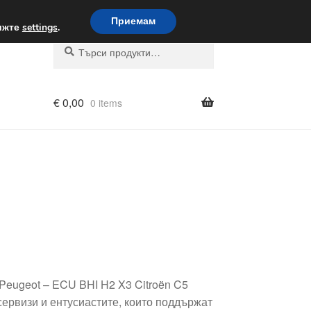
вка по целия свят
Приемам
вижте
settings
.
Търсене
Търсене
за:
€
0,00
0 items
 Peugeot – ECU BHI H2 X3 Citroën C5
ервизи и ентусиастите, които поддържат