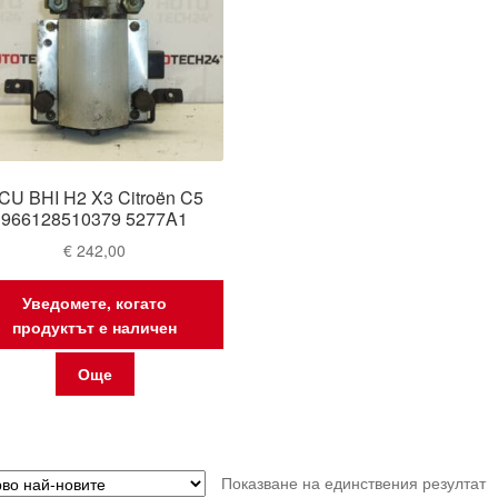
CU BHI H2 X3 Citroën C5
966128510379 5277A1
€
242,00
Уведомете, когато
продуктът е наличен
Още
Показване на единствения резултат