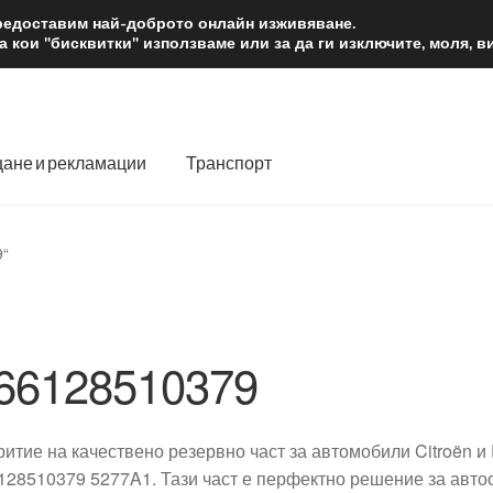
2 лв.
Доста
предоставим най-доброто онлайн изживяване.
 кои "бисквитки" използваме или за да ги изключите, моля, 
ане и рекламации
Транспорт
 нас
Количка
Контакт
Моята сметка
Плащанията
9“
словия
Процедура за рекламации
Разгледайте
Транспорт
66128510379
ритие на качествено резервно част за автомобили Citroën и
128510379 5277A1. Тази част е перфектно решение за автос