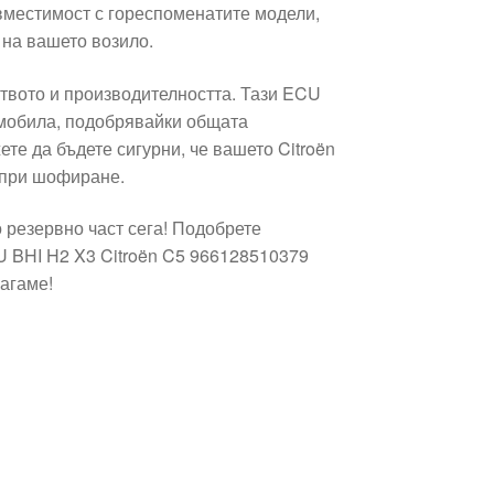
вместимост с гореспоменатите модели,
 на вашето возило.
ството и производителността. Тази ECU
омобила, подобрявайки общата
те да бъдете сигурни, че вашето Citroën
 при шофиране.
 резервно част сега! Подобрете
 BHI H2 X3 Citroën C5 966128510379
лагаме!