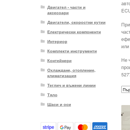
авт
Двигател - части и
ECU
аксесоари
Двигатели, скоростни кутии
При
час
Електрически компоненти
ефе
Интериор
или
Комплекти инструменти
Не 
Контейнери
про
Охлаждане, отопление,
527
климатизация
Теглич и въжени линии
Тяло
Шаси и оси