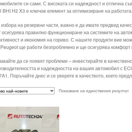
омобилите си сами. С високата си надеждност и отлична съ
 BHI H2 X3 е ключов елемент за оптимизиране на работата
 избора на резервни части, важно е да имате предвид каче
т осигурява правилно функциониране на системите на авт
ктивност и икономия на гориво. С нашите продукти вие може
 Peugeot ще работи безпроблемно и ще осигурява комфорт
чакайте да се появят проблеми – инвестирайте в качествено
изводителността и надеждността на вашия автомобил с ECU
7A1. Поръчайте днес и се уверете в качеството, което пред
Показване на единствения резултат