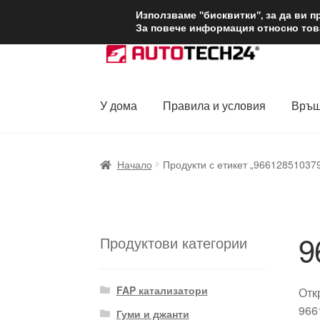
ДОСТАВКА от 1
Използваме "бисквитки", за да ви 
За повече информация относно това
Skip
Skip
to
to
navigation
content
У дома
Правила и условия
Връщ
Начало
Доставка по целия свят
Жалби
За
Начало
Продукти с етикет „96612851037
Политика за поверителност
Правила и у
9
Продуктови категории
FAP катализатори
Отк
966
Гуми и джанти