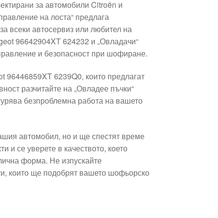
ектирани за автомобили Citroën и
правление на лоста“ предлага
за всеки автосервиз или любител на
ugeot 96642904XT 624232 и „Овладачи“
правление и безопасност при шофиране.
eot 96446859XT 6239Q0, които предлагат
ност разчитайте на „Овладее пъчки“
гурява безпроблемна работа на вашето
ашия автомобил, но и ще спестят време
и и се уверете в качеството, което
тлична форма. Не изпускайте
ти, които ще подобрят вашето шофьорско