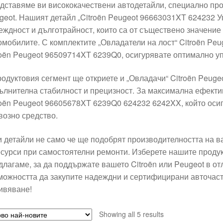
дставяме ви висококачествени автодетайли, специално про
geot. Нашият детайл „Citroën Peugeot 96663031XT 624232 У
еждност и дълготрайност, които са от съществено значение 
омобилите. С комплектите „Овладатели на лост“ Citroën Pe
roën Peugeot 96509714XT 6239Q0, осигурявате оптимално у
родуктовия сегмент ще откриете и „Овладачи“ Citroën Peug
ълнителна стабилност и прецизност. За максимална ефектив
roën Peugeot 96605678XT 6239Q0 624232 6242XX, който оси
возно средство.
и детайли не само че ще подобрят производителността на в
есурси при самостоятелни ремонти. Изберете нашите продукт
длагаме, за да поддържате вашето Citroën или Peugeot в о
можността да закупите надеждни и сертифицирани авточас
ивяване!
Sorted
Showing all 5 results