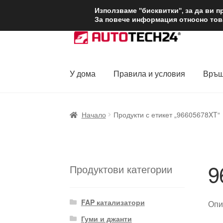
ДОСТАВКА от 1
Използваме "бисквитки", за да ви 
За повече информация относно това
Skip
Skip
to
to
navigation
content
У дома
Правила и условия
Връщ
Начало
Доставка по целия свят
Жалби
За
Начало
Продукти с етикет „96605678XT“
Политика за поверителност
Правила и у
9
Продуктови категории
FAP катализатори
Опи
Гуми и джанти