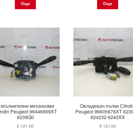
Още
Още
зпълнителни механизми
Овладевач пъпки Citro
troën Peugeot 96446859XT
Peugeot 96605678XT 623
6239Q0
624232 6242XX
€
121,00
€
121,00