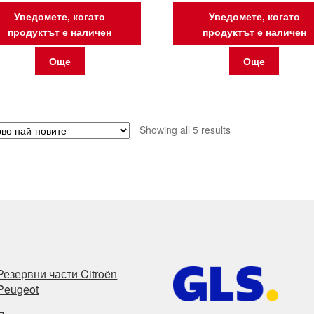
Уведомете, когато
Уведомете, когато
продуктът е наличен
продуктът е наличен
Още
Още
Sorted
Showing all 5 results
by
latest
Резервни части Citroën
Peugeot