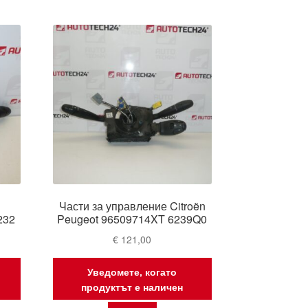
Части за управление Citroën
232
Peugeot 96509714XT 6239Q0
€
121,00
Уведомете, когато
продуктът е наличен