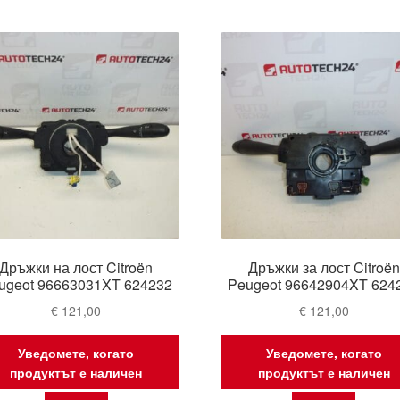
by
latest
Дръжки на лост Citroën
Дръжки за лост Citroën
ugeot 96663031XT 624232
Peugeot 96642904XT 624
€
121,00
€
121,00
Уведомете, когато
Уведомете, когато
продуктът е наличен
продуктът е наличен