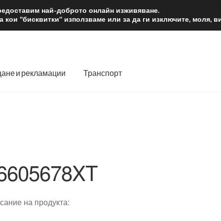
2 лв.
Доста
предоставим най-доброто онлайн изживяване.
 кои "бисквитки" използваме или за да ги изключите, моля, 
ане и рекламации
Транспорт
 нас
Количка
Контакт
Моята сметка
Плащанията
словия
Процедура за рекламации
Разгледайте
Транспорт
6605678XT
сание на продукта: