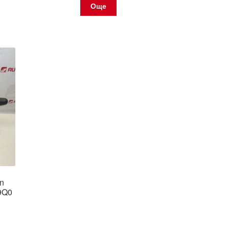
Още
ën
9Q0