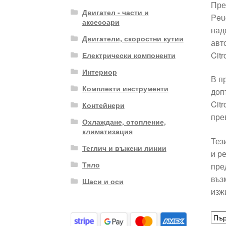
Пре
Двигател - части и
Peu
аксесоари
над
Двигатели, скоростни кутии
авт
Cit
Електрически компоненти
Интериор
В п
Комплекти инструменти
доп
Cit
Контейнери
пре
Охлаждане, отопление,
климатизация
Тез
Теглич и въжени линии
и р
Тяло
пре
въз
Шаси и оси
изж