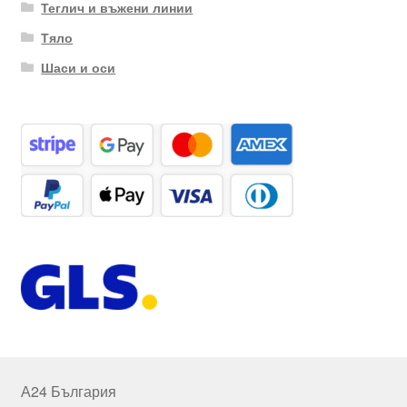
Теглич и въжени линии
Тяло
Шаси и оси
А24 България