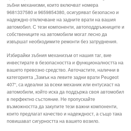
зъбни механизми, които включват номера
Моята сметка
9681337580 и 9659854380, осигуряват безопасно и
надеждно отключване на задните врати на вашия
Плащанията
автомобил. С тези компоненти, автоподдръжниците и
собствениците на автомобили могат лесно да
Политика за поверителност
извършат необходимите ремонти без затруднения.
Избирайки зъбния механизъм от нашия таг, вие
Правила и условия
инвестирате в безопасността и функционалността на
вашето превозно средство. Авточастите, налични в
Процедура за рекламации
категорията „Замък на левите задни врати Peugeot
407“, са идеални за всеки механик или ентусиаст на
Разгледайте
автомобили, който иска да поддържа своя автомобил
в перфектно състояние. Не пропускайте
Транспорт
възможността да закупите тези важни компоненти,
които предлагат качество и надеждност, а също така
повишават сигурността на вашето возило.