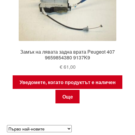
Замък на лявата задна врата Peugeot 407
9659854380 9137K9
€
61,00
Уведомете, когато продуктът е наличен
Още