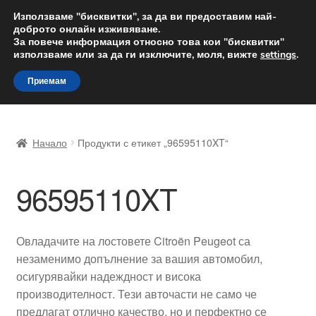
ДОСТАВКА от 12 лв.
Използваме "бисквитки", за да ви предоставим най-
доброто онлайн изживяване.
Доставка по целия свят
За повече информация относно това кои "бисквитки"
използваме или за да ги изключите, моля, вижте
settings
.
Skip
Skip
Menu
Приемам
to
to
navigation
content
Начало
Начало
Продукти с етикет „96595110XT“
Доставка по целия свят
96595110XT
Жалби
За нас
Овладачите на лостовете Citroën Peugeot са
незаменимо допълнение за вашия автомобил,
Количка
осигурявайки надеждност и висока
производителност. Тези авточасти не само че
Контакт
предлагат отлично качество, но и перфектно се