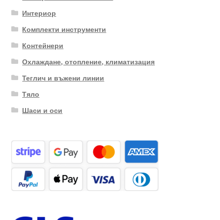
Интериор
Комплекти инструменти
Контейнери
Охлаждане, отопление, климатизация
Теглич и въжени линии
Тяло
Шаси и оси