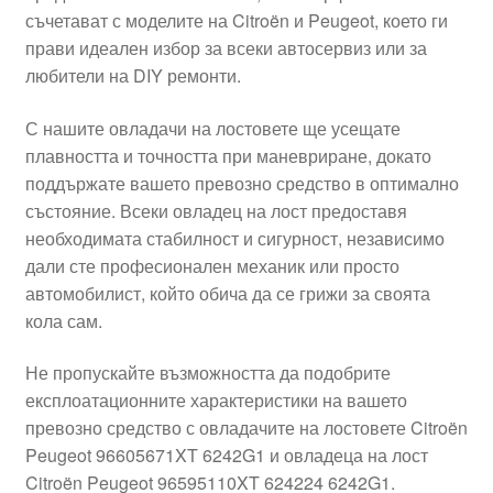
съчетават с моделите на Citroën и Peugeot, което ги
Моята сметка
прави идеален избор за всеки автосервиз или за
любители на DIY ремонти.
Плащанията
С нашите овладачи на лостовете ще усещате
Политика за поверителност
плавността и точността при маневриране, докато
поддържате вашето превозно средство в оптимално
състояние. Всеки овладец на лост предоставя
Правила и условия
необходимата стабилност и сигурност, независимо
дали сте професионален механик или просто
Процедура за рекламации
автомобилист, който обича да се грижи за своята
кола сам.
Разгледайте
Не пропускайте възможността да подобрите
Транспорт
експлоатационните характеристики на вашето
превозно средство с овладачите на лостовете Citroën
Peugeot 96605671XT 6242G1 и овладеца на лост
Citroën Peugeot 96595110XT 624224 6242G1.