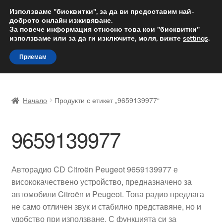
ДОСТАВКА от 12 лв.
Използваме "бисквитки", за да ви предоставим най-
доброто онлайн изживяване.
Доставка по целия свят
За повече информация относно това кои "бисквитки"
използваме или за да ги изключите, моля, вижте
settings
.
Skip
Skip
Menu
Приемам
to
to
navigation
content
Начало
Начало
Продукти с етикет „9659139977“
Доставка по целия свят
9659139977
Жалби
За нас
Авторадио CD Citroën Peugeot 9659139977 е
висококачествено устройство, предназначено за
Количка
автомобили Citroën и Peugeot. Това радио предлага
не само отличен звук и стабилно представяне, но и
Контакт
удобство при използване. С функцията си за