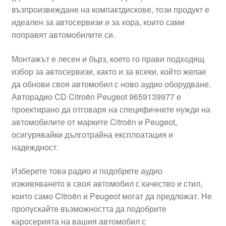
възпроизвеждане на компактдискове, този продукт е
Моята сметка
идеален за автосервизи и за хора, които сами
поправят автомобилите си.
Плащанията
Монтажът е лесен и бърз, което го прави подходящ
Политика за поверителност
избор за автосервизи, както и за всеки, който желае
да обнови своя автомобил с ново аудио оборудване.
Авторадио CD Citroën Peugeot 9659139977 е
Правила и условия
проектирано да отговаря на специфичните нужди на
автомобилите от марките Citroën и Peugeot,
Процедура за рекламации
осигурявайки дълготрайна експлоатация и
надеждност.
Разгледайте
Изберете това радио и подобрете аудио
Транспорт
изживяването в своя автомобил с качество и стил,
които само Citroën и Peugeot могат да предложат. Не
пропускайте възможността да подобрите
каросерията на вашия автомобил с