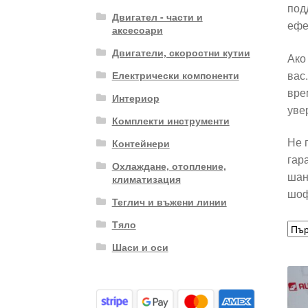
под
Двигател - части и
ефе
аксесоари
Двигатели, скоростни кутии
Ако
вас
Електрически компоненти
вре
Интериор
уве
Комплекти инструменти
Не 
Контейнери
гар
Охлаждане, отопление,
шан
климатизация
шоф
Теглич и въжени линии
Тяло
Шаси и оси