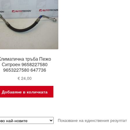
Климатична тръба Пежо
Ситроен 9658227580
9653227580 647736
€
24,00
Добавяне в количката
Показване на единствения резултат