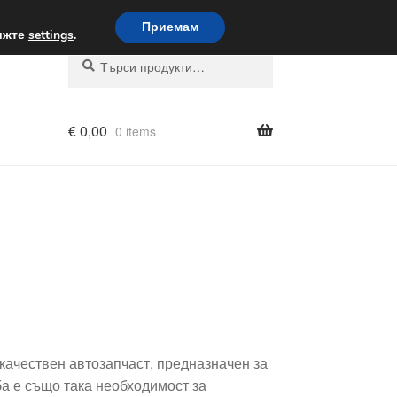
вка по целия свят
Приемам
вижте
settings
.
Търсене
Търсене
за:
€
0,00
0 items
качествен автозапчаст, предназначен за
ба е също така необходимост за