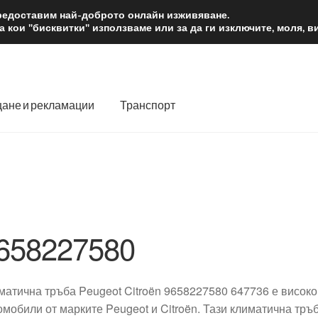
2 лв.
Доста
предоставим най-доброто онлайн изживяване.
 кои "бисквитки" използваме или за да ги изключите, моля, 
ане и рекламации
Транспорт
 нас
Количка
Контакт
Моята сметка
Плащанията
словия
Процедура за рекламации
Разгледайте
Транспорт
658227580
матична тръба Peugeot Citroën 9658227580 647736 е високо
омобили от марките Peugeot и Citroën. Тази климатична тръ