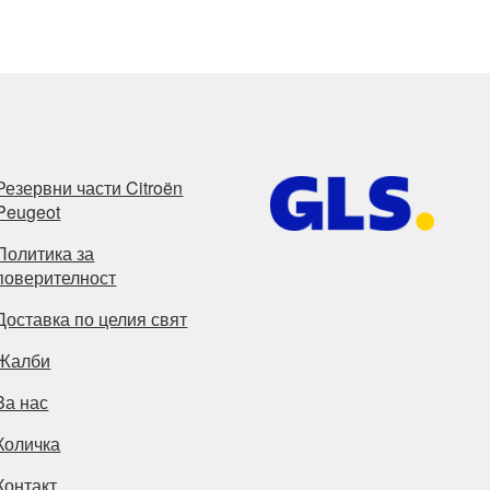
Резервни части Citroën
Peugeot
Политика за
поверителност
Доставка по целия свят
Жалби
За нас
Количка
Контакт