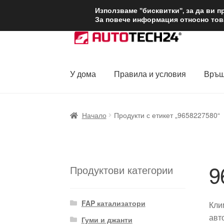
ДОСТАВКА от 1
Използваме "бисквитки", за да ви 
За повече информация относно това
Skip
Skip
to
to
navigation
content
У дома
Правила и условия
Връщ
Начало
Доставка по целия свят
Жалби
За
Начало
Продукти с етикет „9658227580“
Политика за поверителност
Правила и у
9
Продуктови категории
FAP катализатори
Кли
авт
Гуми и джанти