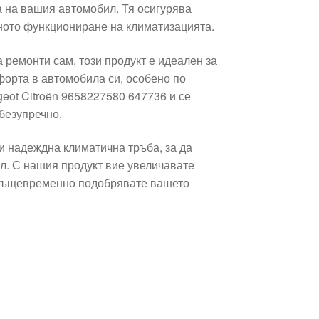
 на вашия автомобил. Тя осигурява
лното функциониране на климатизацията.
 ремонти сам, този продукт е идеален за
форта в автомобила си, особено по
eot Citroën 9658227580 647736 и се
безупречно.
и надеждна климатична тръба, за да
л. С нашия продукт вие увеличавате
 същевременно подобрявате вашето