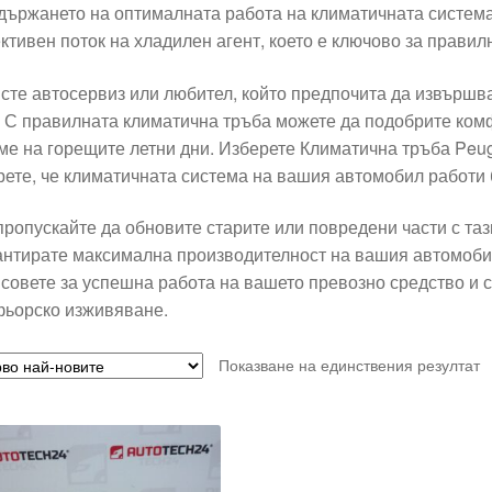
държането на оптималната работа на климатичната система
ктивен поток на хладилен агент, което е ключово за прави
 сте автосервиз или любител, който предпочита да извършва
. С правилната климатична тръба можете да подобрите ком
ме на горещите летни дни. Изберете Климатична тръба Peug
рете, че климатичната система на вашия автомобил работи 
пропускайте да обновите старите или повредени части с таз
антирате максимална производителност на вашия автомоби
совете за успешна работа на вашето превозно средство и
ьорско изживяване.
Показване на единствения резултат