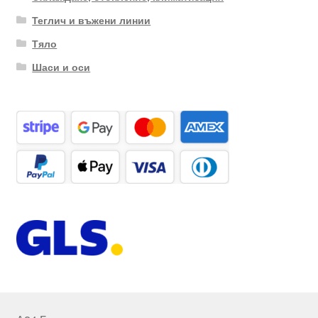
Теглич и въжени линии
Тяло
Шаси и оси