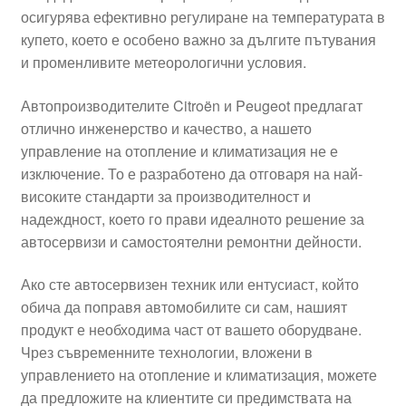
осигурява ефективно регулиране на температурата в
Моята сметка
купето, което е особено важно за дългите пътувания
и променливите метеорологични условия.
Плащанията
Автопроизводителите Citroën и Peugeot предлагат
Политика за поверителност
отлично инженерство и качество, а нашето
управление на отопление и климатизация не е
изключение. То е разработено да отговаря на най-
Правила и условия
високите стандарти за производителност и
надеждност, което го прави идеалното решение за
Процедура за рекламации
автосервизи и самостоятелни ремонтни дейности.
Разгледайте
Ако сте автосервизен техник или ентусиаст, който
обича да поправя автомобилите си сам, нашият
Транспорт
продукт е необходима част от вашето оборудване.
Чрез съвременните технологии, вложени в
управлението на отопление и климатизация, можете
да предложите на клиентите си предимствата на