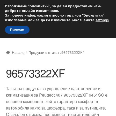
ДОСТАВКА от 12 лв.
Използваме "бисквитки", за да ви предоставим най-
доброто онлайн изживяване.
Доставка по целия свят
За повече информация относно това кои "бисквитки"
използваме или за да ги изключите, моля, вижте
settings
.
Skip
Skip
Menu
Приемам
to
to
navigation
content
Начало
Начало
Продукти с етикет „96573322XF“
Доставка по целия свят
96573322XF
Жалби
За нас
Тагът на продукта за управление на отопление и
климатизация за Peugeot 407 96573322XF 6451SC е
Количка
основен компонент, който гарантира комфорт в
автомобила както за шофьора, така и за пътниците.
Контакт
Създаден с висока прецизност, този автодетайл