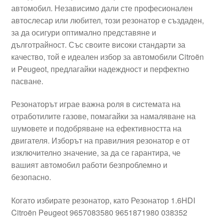
автомобил. Независимо дали сте професионален
Моята сметка
автослесар или любител, този резонатор е създаден,
за да осигури оптимално представяне и
Плащанията
дълготрайност. Със своите високи стандарти за
качество, той е идеален избор за автомобили Citroën
Политика за поверителност
и Peugeot, предлагайки надеждност и перфектно
пасване.
Правила и условия
Резонаторът играе важна роля в системата на
отработилите газове, помагайки за намаляване на
Процедура за рекламации
шумовете и подобряване на ефективността на
двигателя. Изборът на правилния резонатор е от
Разгледайте
изключително значение, за да се гарантира, че
вашият автомобил работи безпроблемно и
Транспорт
безопасно.
Когато избирате резонатор, като Резонатор 1.6HDI
Citroën Peugeot 9657083580 9651871980 038352