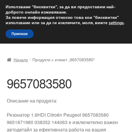
ДОСТАВКА от 12 лв.
Използваме "бисквитки", за да ви предоставим най-
доброто онлайн изживяване.
Доставка по целия свят
За повече информация относно това кои "бисквитки"
използваме или за да ги изключите, моля, вижте
settings
.
Skip
Skip
Menu
Приемам
to
to
navigation
content
Начало
Начало
Продукти с етикет „9657083580“
Доставка по целия свят
9657083580
Жалби
За нас
Описание на продукта:
Количка
Резонатор 1.6HDI Citroën Peugeot 9657083580
9651871980 038352 144063 е изключително важен
Контакт
автодетайл за ефективната работа на вашия