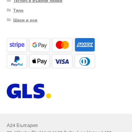
Теглич и въжени линии
Тяло
Шаси и оси
А24 България