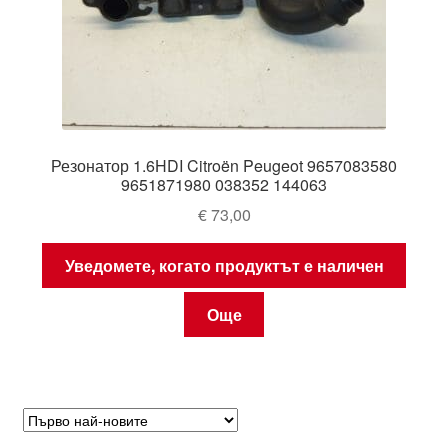
Резонатор 1.6HDI Citroën Peugeot 9657083580
9651871980 038352 144063
€
73,00
Уведомете, когато продуктът е наличен
Още