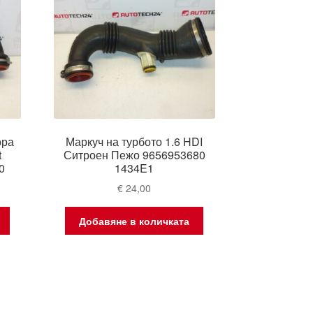
ора
Маркуч на турбото 1.6 HDI
t
Ситроен Пежо 9656953680
0
1434E1
€
24,00
Добавяне в количката