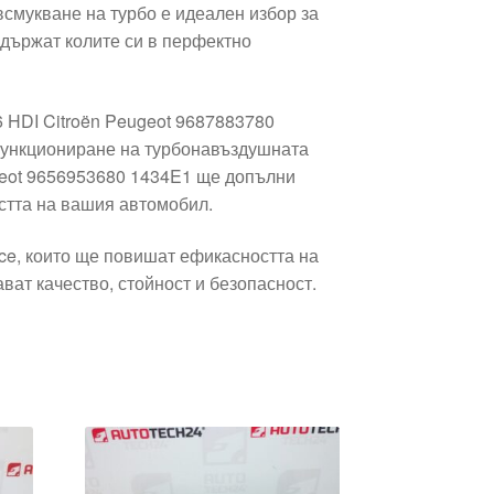
смукване на турбо е идеален избор за
ддържат колите си в перфектно
 HDI Citroën Peugeot 9687883780
функциониране на турбонавъздушната
ugeot 9656953680 1434E1 ще допълни
стта на вашия автомобил.
lce, които ще повишат ефикасността на
ват качество, стойност и безопасност.