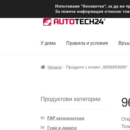
ДОСТАВКА от 1
Използваме "бисквитки", за да ви 
За повече информация относно това
Skip
Skip
to
to
navigation
content
У дома
Правила и условия
Връщ
Начало
Доставка по целия свят
Жалби
За
Начало
Продукти с етикет „9656953680“
Политика за поверителност
Правила и у
9
Продуктови категории
FAP катализатори
Отк
Тоз
Гуми и джанти