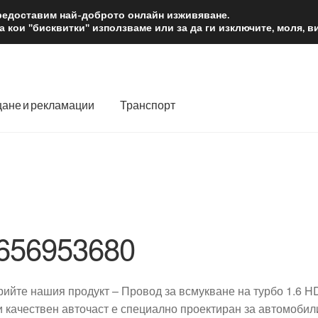
2 лв.
Доста
предоставим най-доброто онлайн изживяване.
 кои "бисквитки" използваме или за да ги изключите, моля, 
ане и рекламации
Транспорт
 нас
Количка
Контакт
Моята сметка
Плащанията
словия
Процедура за рекламации
Разгледайте
Транспорт
656953680
рийте нашия продукт – Провод за всмукване на турбо 1.6 HD
и качествен авточаст е специално проектиран за автомобили 