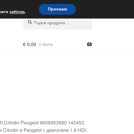
вка по целия свят
Приемам
вижте
settings
.
Търсене
Търсене
за:
€
0,00
0 items
I Citroën Peugeot 9656953680 143453.
Citroën и Peugeot с двигатели 1.6 HDI,