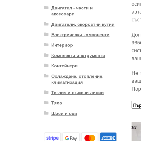
оси
Двигател - части и
авт
аксесоари
със
Двигатели, скоростни кутии
Доп
Електрически компоненти
965
Интериор
сис
Комплекти инструменти
ваш
Контейнери
Не 
Охлаждане, отопление,
ваш
климатизация
Пор
Теглич и въжени линии
Тяло
Шаси и оси