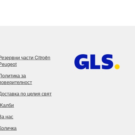
by
latest
Резервни части Citroën
Peugeot
Политика за
поверителност
Доставка по целия свят
Жалби
За нас
Количка