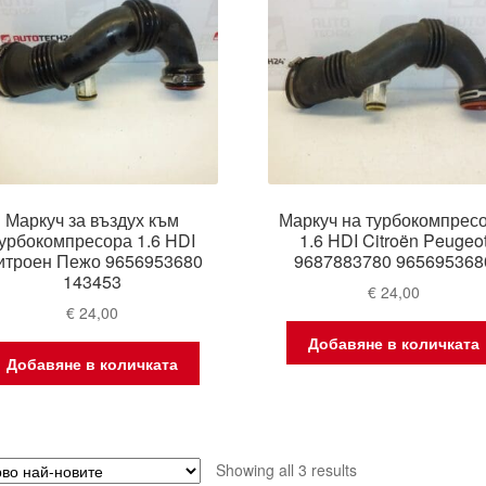
Маркуч за въздух към
Маркуч на турбокомпрес
урбокомпресора 1.6 HDI
1.6 HDI Citroën Peugeo
итроен Пежо 9656953680
9687883780 965695368
143453
€
24,00
€
24,00
Добавяне в количката
Добавяне в количката
Sorted
Showing all 3 results