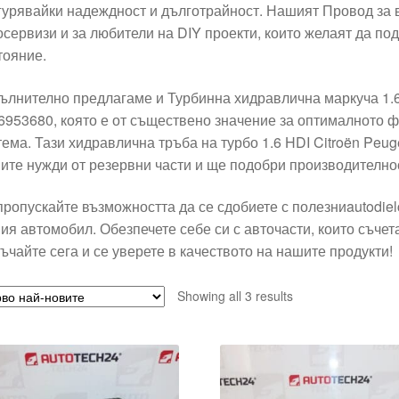
гурявайки надеждност и дълготрайност. Нашият Провод за в
осервизи и за любители на DIY проекти, които желаят да по
тояние.
ълнително предлагаме и Турбинна хидравлична маркуча 1.6
6953680, която е от съществено значение за оптималното 
тема. Тази хидравлична тръба на турбо 1.6 HDI Citroën Pe
ите нужди от резервни части и ще подобри производително
пропускайте възможността да се сдобиете с полезниautodie
ия автомобил. Обезпечете себе си с авточасти, които съчета
ъчайте сега и се уверете в качеството на нашите продукти!
Sorted
Showing all 3 results
by
latest