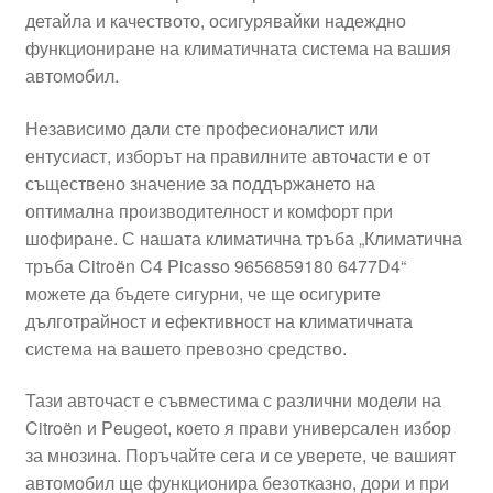
детайла и качеството, осигурявайки надеждно
Моята сметка
функциониране на климатичната система на вашия
автомобил.
Плащанията
Независимо дали сте професионалист или
Политика за поверителност
ентусиаст, изборът на правилните авточасти е от
съществено значение за поддържането на
оптимална производителност и комфорт при
Правила и условия
шофиране. С нашата климатична тръба „Климатична
тръба Citroën C4 Picasso 9656859180 6477D4“
Процедура за рекламации
можете да бъдете сигурни, че ще осигурите
дълготрайност и ефективност на климатичната
Разгледайте
система на вашето превозно средство.
Транспорт
Тази авточаст е съвместима с различни модели на
Citroën и Peugeot, което я прави универсален избор
за мнозина. Поръчайте сега и се уверете, че вашият
автомобил ще функционира безотказно, дори и при