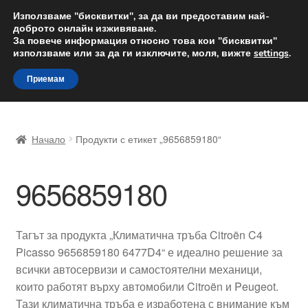
ДОСТАВКА от 12 лв.
Използваме "бисквитки", за да ви предоставим най-
доброто онлайн изживяване.
Доставка по целия свят
За повече информация относно това кои "бисквитки"
използваме или за да ги изключите, моля, вижте
settings
.
Skip
Skip
Menu
Приемам
to
to
navigation
content
Начало
Начало
Продукти с етикет „9656859180“
Доставка по целия свят
9656859180
Жалби
За нас
Тагът за продукта „Климатична тръба Citroën C4
Picasso 9656859180 6477D4“ е идеално решение за
Количка
всички автосервизи и самостоятелни механици,
които работят върху автомобили Citroën и Peugeot.
Контакт
Тази климатична тръба е изработена с внимание към