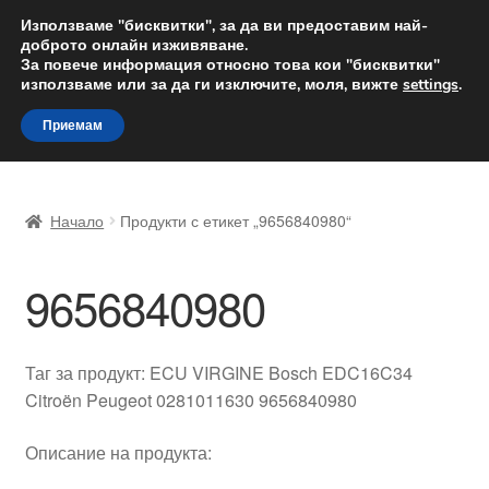
ДОСТАВКА от 12 лв.
Използваме "бисквитки", за да ви предоставим най-
доброто онлайн изживяване.
Доставка по целия свят
За повече информация относно това кои "бисквитки"
използваме или за да ги изключите, моля, вижте
settings
.
Skip
Skip
Menu
Приемам
to
to
navigation
content
Начало
Начало
Продукти с етикет „9656840980“
Доставка по целия свят
9656840980
Жалби
За нас
Таг за продукт: ECU VIRGINE Bosch EDC16C34
Citroën Peugeot 0281011630 9656840980
Количка
Описание на продукта:
Контакт