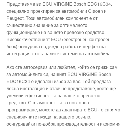
Представяме ви ECU VIRGINE Bosch EDC16C34,
Моята сметка
специално проектиран за автомобили Citroën и
Peugeot. Този автомобилен компонент е от
Плащанията
съществено значение за оптималното
функциониране на вашето превозно средство.
Висококачественият ECU (електронен контролен
Политика за поверителност
блок) осигурява надеждна работа и перфектна
интеграция с останалите системи на автомобила.
Правила и условия
Ако сте автосервиз или любител, който се грижи сам
Процедура за рекламации
за автомобилите си, нашият ECU VIRGINE Bosch
EDC16C34 е идеален избор за вас. Той предлага
Разгледайте
лесна инсталация и отлично представяне, което ще
увеличи ефективността на вашето превозно
Транспорт
средство. С възможността за повторна
програмиране, можете да адаптирате ECU-то спрямо
специфичните нужди на вашето возило,
осигурявайки по-добра производителност и икономия