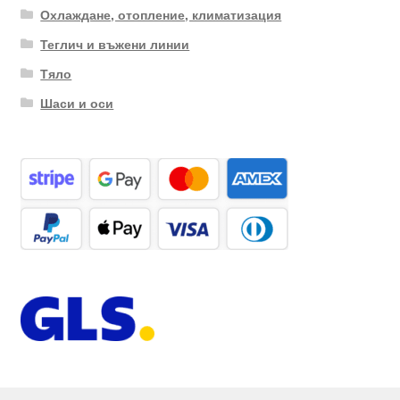
Охлаждане, отопление, климатизация
Теглич и въжени линии
Тяло
Шаси и оси