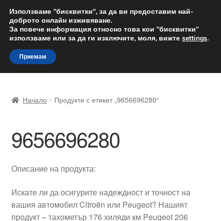
ДОСТАВКА от 12 лв.
Използваме "бисквитки", за да ви предоставим най-
доброто онлайн изживяване.
Доставка по целия свят
За повече информация относно това кои "бисквитки"
използваме или за да ги изключите, моля, вижте
settings
.
Skip
Skip
Menu
Приемам
to
to
navigation
content
Начало
Начало
Продукти с етикет „9656696280“
Доставка по целия свят
9656696280
Жалби
За нас
Описание на продукта:
Количка
Искате ли да осигурите надеждност и точност на
вашия автомобил Citroën или Peugeot? Нашият
Контакт
продукт – тахометър 176 хиляди км Peugeot 206