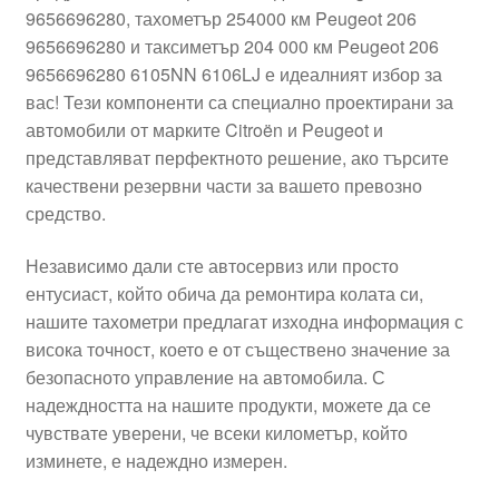
9656696280, тахометър 254000 км Peugeot 206
Моята сметка
9656696280 и таксиметър 204 000 км Peugeot 206
9656696280 6105NN 6106LJ е идеалният избор за
Плащанията
вас! Тези компоненти са специално проектирани за
автомобили от марките Citroën и Peugeot и
Политика за поверителност
представляват перфектното решение, ако търсите
качествени резервни части за вашето превозно
средство.
Правила и условия
Независимо дали сте автосервиз или просто
Процедура за рекламации
ентусиаст, който обича да ремонтира колата си,
нашите тахометри предлагат изходна информация с
Разгледайте
висока точност, което е от съществено значение за
безопасното управление на автомобила. С
Транспорт
надеждността на нашите продукти, можете да се
чувствате уверени, че всеки километър, който
изминете, е надеждно измерен.