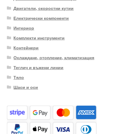
Двигатели, скоростни кутии
Електрически компоненти
Интериор
Комплекти инструменти
Контейнери
Охлаждане, отопление, климатизация
Теглич и въжени линии
Тяло
Шаси и оси