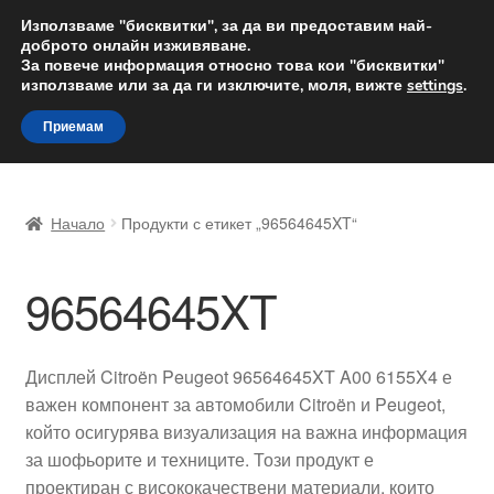
ДОСТАВКА от 12 лв.
Използваме "бисквитки", за да ви предоставим най-
доброто онлайн изживяване.
Доставка по целия свят
За повече информация относно това кои "бисквитки"
използваме или за да ги изключите, моля, вижте
settings
.
Skip
Skip
Menu
Приемам
to
to
navigation
content
Начало
Начало
Продукти с етикет „96564645XT“
Доставка по целия свят
96564645XT
Жалби
За нас
Дисплей Citroën Peugeot 96564645XT A00 6155X4 е
важен компонент за автомобили Citroën и Peugeot,
Количка
който осигурява визуализация на важна информация
за шофьорите и техниците. Този продукт е
Контакт
проектиран с висококачествени материали, които