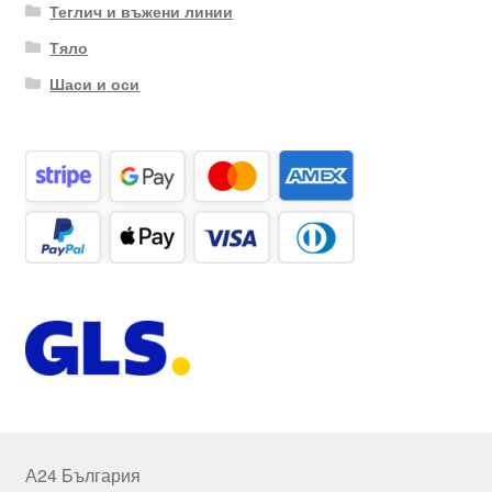
Теглич и въжени линии
Тяло
Шаси и оси
А24 България