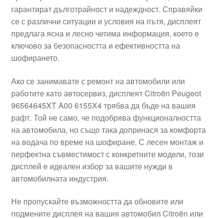
гарантират дълготрайност и надеждност. Справяйки
Моята сметка
се с различни ситуации и условия на пътя, дисплеят
предлага ясна и лесно четима информация, което е
Плащанията
ключово за безопасността и ефективността на
шофирането.
Политика за поверителност
Ако се занимавате с ремонт на автомобили или
работите като автосервиз, дисплеят Citroën Peugeot
Правила и условия
96564645XT A00 6155X4 трябва да бъде на вашия
рафт. Той не само, че подобрява функционалността
Процедура за рекламации
на автомобила, но също така допринася за комфорта
на водача по време на шофиране. С лесен монтаж и
Разгледайте
перфектна съвместимост с конкретните модели, този
дисплей е идеален избор за вашите нужди в
Транспорт
автомобилната индустрия.
Не пропускайте възможността да обновите или
подмените дисплея на вашия автомобил Citroën или