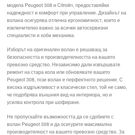
модела Peugeot 308 и Citroën, предоставяйки
Моята сметка
надеждност и комфорт при управление. Дизайнът на
волана осигурява отлична ергономичност, което е
Плащанията
изключително важно за всички автосервизни
специалисти и хоби механика.
Политика за поверителност
Изборът на оригинален волан е решаващ за
безопасността и производителността на вашето
Правила и условия
превозно средство. Независимо дали извършвате
ремонт на стара кола или обновявате вашето
Процедура за рекламации
Peugeot 308, този волан е перфектното решение. С
висока издръжливост и класически стил, той не само,
Разгледайте
че подобрява външния вид на интериора, но и
усилва контрола при шофиране.
Транспорт
Не пропускайте възможността да се сдобиете с
волан Peugeot 308 и да осигурите максимална
производителност на вашето превозно средство. За