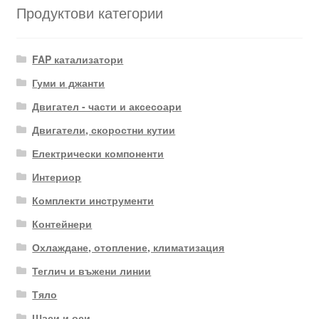
Продуктови категории
FAP катализатори
Гуми и джанти
Двигател - части и аксесоари
Двигатели, скоростни кутии
Електрически компоненти
Интериор
Комплекти инструменти
Контейнери
Охлаждане, отопление, климатизация
Теглич и въжени линии
Тяло
Шаси и оси