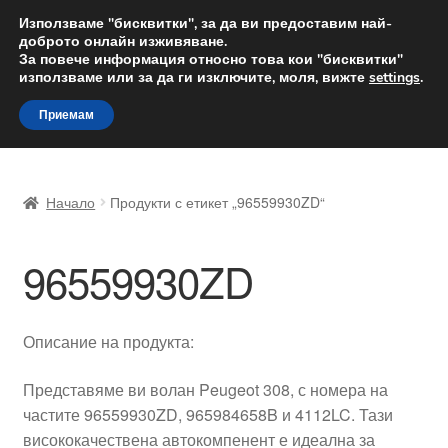
ДОСТАВКА от 12 лв.
Използваме "бисквитки", за да ви предоставим най-
доброто онлайн изживяване.
Доставка по целия свят
За повече информация относно това кои "бисквитки"
използваме или за да ги изключите, моля, вижте
settings
.
Skip
Skip
Menu
Приемам
to
to
navigation
content
Начало
Начало
Продукти с етикет „96559930ZD“
Доставка по целия свят
96559930ZD
Жалби
За нас
Описание на продукта:
Количка
Представяме ви волан Peugeot 308, с номера на
частите 96559930ZD, 965984658B и 4112LC. Тази
Контакт
висококачествена автокомпенент е идеална за