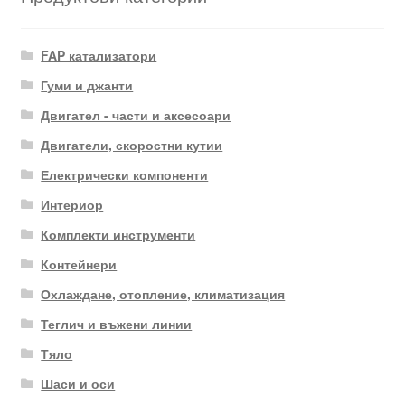
FAP катализатори
Гуми и джанти
Двигател - части и аксесоари
Двигатели, скоростни кутии
Електрически компоненти
Интериор
Комплекти инструменти
Контейнери
Охлаждане, отопление, климатизация
Теглич и въжени линии
Тяло
Шаси и оси