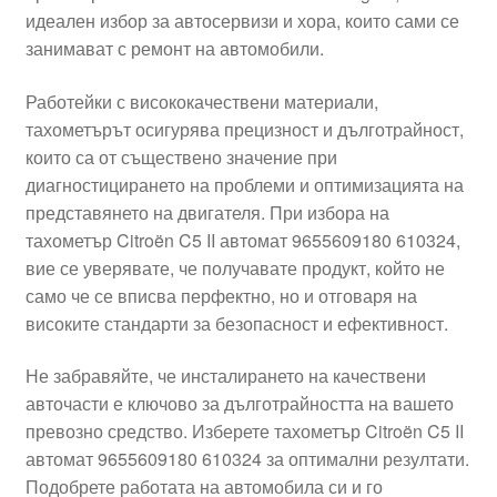
идеален избор за автосервизи и хора, които сами се
Моята сметка
занимават с ремонт на автомобили.
Плащанията
Работейки с висококачествени материали,
тахометърът осигурява прецизност и дълготрайност,
Политика за поверителност
които са от съществено значение при
диагностицирането на проблеми и оптимизацията на
представянето на двигателя. При избора на
Правила и условия
тахометър Citroën C5 II автомат 9655609180 610324,
вие се уверявате, че получавате продукт, който не
Процедура за рекламации
само че се вписва перфектно, но и отговаря на
високите стандарти за безопасност и ефективност.
Разгледайте
Не забравяйте, че инсталирането на качествени
Транспорт
авточасти е ключово за дълготрайността на вашето
превозно средство. Изберете тахометър Citroën C5 II
автомат 9655609180 610324 за оптимални резултати.
Подобрете работата на автомобила си и го