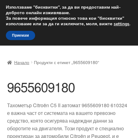
ДОСТАВКА от 12 лв.
Използваме "бисквитки", за да ви предоставим най-
доброто онлайн изживяване.
Доставка по целия свят
За повече информация относно това кои "бисквитки"
използваме или за да ги изключите, моля, вижте
settings
.
Skip
Skip
Menu
Приемам
to
to
navigation
content
Начало
Начало
Продукти с етикет „9655609180“
Доставка по целия свят
9655609180
Жалби
За нас
Тахометър Citroën C5 II автомат 9655609180 610324
е важна част от системата на вашето превозно
Количка
средство, която осигурява надеждни данни за
оборотите на двигателя. Този продукт е специално
Контакт
проектиран за автомобили Citroën и Peugeot, и е