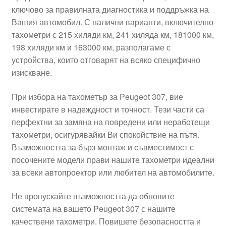
ключово за правилната диагностика и поддръжка на
Моята сметка
Вашия автомобил. С налични варианти, включително
тахометри с 215 хиляди км, 241 хиляда км, 181000 км,
Плащанията
198 хиляди км и 163000 км, разполагаме с
устройства, които отговарят на всяко специфично
Политика за поверителност
изискване.
При избора на тахометър за Peugeot 307, вие
Правила и условия
инвестирате в надеждност и точност. Тези части са
перфектни за замяна на повредени или неработещи
Процедура за рекламации
тахометри, осигурявайки Ви спокойствие на пътя.
Възможността за бърз монтаж и съвместимост с
Разгледайте
посочените модели прави нашите тахометри идеални
за всеки автопроектор или любител на автомобилите.
Транспорт
Не пропускайте възможността да обновите
системата на вашето Peugeot 307 с нашите
качествени тахометри. Повишете безопасността и