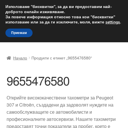
ДОСТАВКА от 12 лв.
Използваме "бисквитки", за да ви предоставим най-
доброто онлайн изживяване.
Доставка по целия свят
За повече информация относно това кои "бисквитки"
използваме или за да ги изключите, моля, вижте
settings
.
Skip
Skip
Menu
Приемам
to
to
navigation
content
Начало
Начало
Продукти с етикет „9655476580“
Доставка по целия свят
9655476580
Жалби
За нас
Открийте висококачествени тахометри за Peugeot
307 и Citroën, създадени да задоволят нуждите на
Количка
самообслужващите се автомобилисти и
професионалните автосервизи. Нашите тахометри
Контакт
предоставят точни показатели за пробег, което е