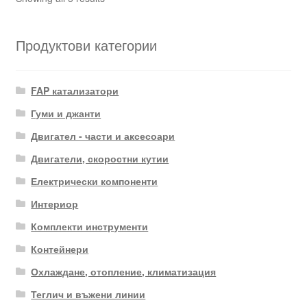
by
latest
Продуктови категории
FAP катализатори
Гуми и джанти
Двигател - части и аксесоари
Двигатели, скоростни кутии
Електрически компоненти
Интериор
Комплекти инструменти
Контейнери
Охлаждане, отопление, климатизация
Теглич и въжени линии