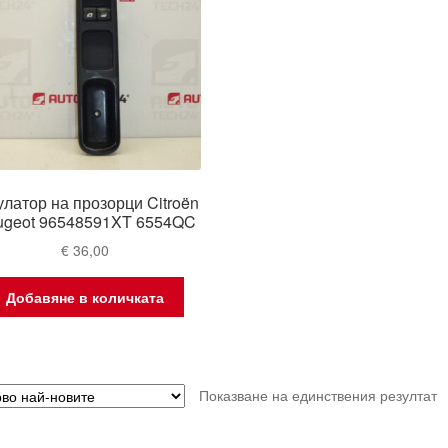
улатор на прозорци Citroën
ugeot 96548591XT 6554QC
€
36,00
Добавяне в количката
Показване на единствения резултат