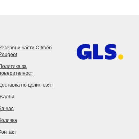
Резервни части Citroën
Peugeot
Политика за
поверителност
Доставка по целия свят
Жалби
За нас
Количка
Контакт