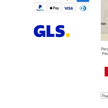
Рег
Pe