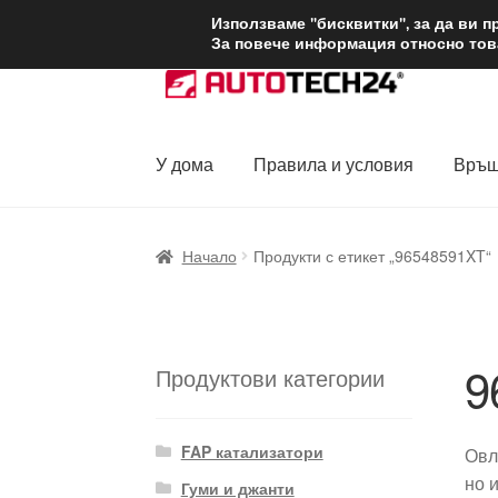
ДОСТАВКА от 1
Използваме "бисквитки", за да ви 
За повече информация относно това
Skip
Skip
to
to
navigation
content
У дома
Правила и условия
Връщ
Начало
Доставка по целия свят
Жалби
За
Начало
Продукти с етикет „96548591XT“
Политика за поверителност
Правила и у
9
Продуктови категории
FAP катализатори
Овл
но 
Гуми и джанти