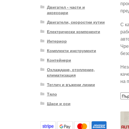
про
Двигател - части и
пре
аксесоари
Двигатели, скоростни кутии
С к
раб
Електрически компоненти
авт
Интериор
Чре
Комплекти инструменти
без
Контейнери
Нез
Охлаждане, отопление,
кач
климатизация
на 
Теглич и въжени линии
Тяло
Шаси и оси