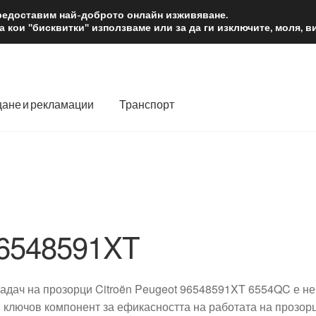
2 лв.
Доста
предоставим най-доброто онлайн изживяване.
 кои "бисквитки" използваме или за да ги изключите, моля, 
ане и рекламации
Транспорт
 нас
Количка
Контакт
Моята сметка
Плащанията
словия
Процедура за рекламации
Разгледайте
Транспорт
6548591XT
адач на прозорци Citroën Peugeot 96548591XT 6554QC е не
и ключов компонент за ефикасността на работата на прозор