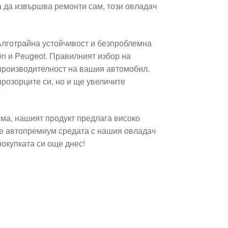
 да извършва ремонти сам, този овладач
дълготрайна устойчивост и безпроблемна
ën и Peugeot. Правилният избор на
 производителност на вашия автомобил.
прозорците си, но и ще увеличите
ма, нашият продукт предлага високо
те автопремиум средата с нашия овладач
окупката си още днес!