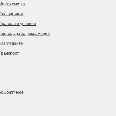
Моята сметка
Плащанията
Правила и условия
Процедура за рекламации
Разгледайте
Транспорт
 WooCommerce
.