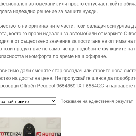
фесионален автомеханик или просто ентусиаст, който обича
длага надеждно решение за вашите нужди.
ачеството на оригиналните части, този овладач осигурява 
ота, което го прави идеален за автомобили от марките Citro
одил е от съществено значение за постигане на оптимална
з този продукт вие не само, че ще подобрите функциите на 
опасността и комфорта по време на шофиране.
ависимо дали сменяте стар овладач или строите нова систе
ество на достъпна цена. Не пропускайте шанса да подобри
прозорци Citroën Peugeot 96548591XT 6554QC и направете п
Показване на единствения резултат