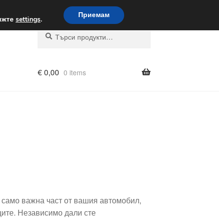
вка по целия свят
Приемам
вижте
settings
.
Търсене
Търсене
за:
€
0,00
0 items
 само важна част от вашия автомобил,
ците. Независимо дали сте