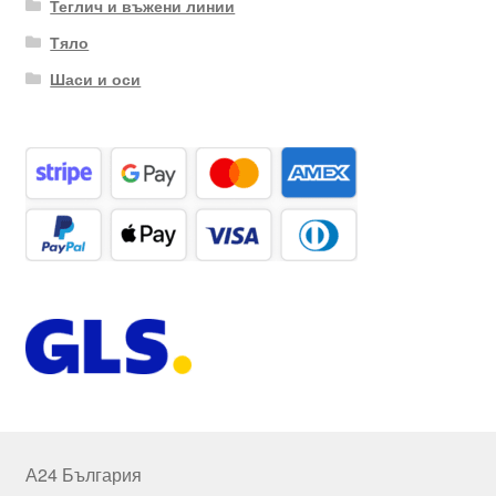
Теглич и въжени линии
Тяло
Шаси и оси
А24 България