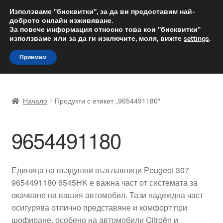
ДОСТАВКА от 12 лв.
Използваме "бисквитки", за да ви предоставим най-
доброто онлайн изживяване.
Доставка по целия свят
За повече информация относно това кои "бисквитки"
използваме или за да ги изключите, моля, вижте
settings
.
Skip
Skip
Menu
Приемам
to
to
navigation
content
Начало
Начало
Продукти с етикет „9654491180“
Доставка по целия свят
9654491180
Жалби
За нас
Единица на въздушни възглавници Peugeot 307
9654491180 6545HK е важна част от системата за
Количка
окачване на вашия автомобил. Тази надеждна част
осигурява отлично представяне и комфорт при
Контакт
шофиране, особено на автомобили Citroën и