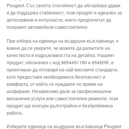
Peugeot. Със своята способност да абсорбира удари
Моята сметка
и да поддържа стабилност, този продукт е идеален за
автосервизи и ентусиасти, които предпочитат да
Плащанията
поправят автомобили самостоятелно.
Политика за поверителност
При избора на единица на въздушни възглавници, е
важно да се уверите, че можете да разчитате на
качеството и издръжливостта на детайла. Нашият
Правила и условия
продукт, обозначен с код 9654491180 и 6545HK, е
проектиран да отговаря на най-високите стандарти,
Процедура за рекламации
като предоставя необходимата безопасност и
комфорта, от който се нуждаете по време на
Разгледайте
шофиране. Независимо дали за професионални
механични услуги или самостоятелни ремонти, този
Транспорт
продукт ще осигури дълготрайна и безпроблемна
работа.
Изберете единица на въздушни възглавници Peugeot