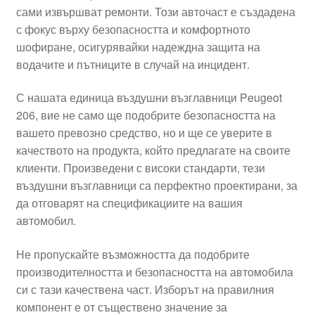
сами извършват ремонти. Този авточаст е създадена
Моята сметка
с фокус върху безопасността и комфортното
шофиране, осигурявайки надеждна защита на
Плащанията
водачите и пътниците в случай на инцидент.
С нашата единица въздушни възглавници Peugeot
Политика за поверителност
206, вие не само ще подобрите безопасността на
вашето превозно средство, но и ще се уверите в
Правила и условия
качеството на продукта, който предлагате на своите
клиенти. Произведени с високи стандарти, тези
Процедура за рекламации
въздушни възглавници са перфектно проектирани, за
да отговарят на спецификациите на вашия
Разгледайте
автомобил.
Транспорт
Не пропускайте възможността да подобрите
производителността и безопасността на автомобила
си с тази качествена част. Изборът на правилния
компонент е от съществено значение за