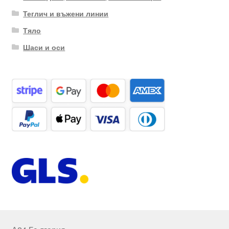
Теглич и въжени линии
Тяло
Шаси и оси