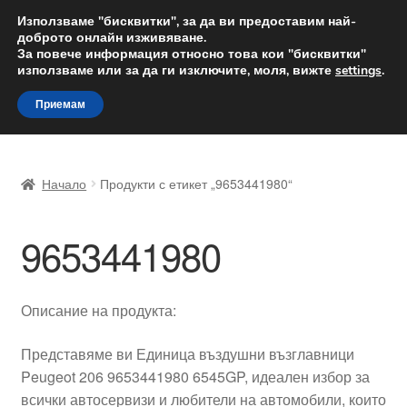
ДОСТАВКА от 12 лв.
Използваме "бисквитки", за да ви предоставим най-
доброто онлайн изживяване.
Доставка по целия свят
За повече информация относно това кои "бисквитки"
използваме или за да ги изключите, моля, вижте
settings
.
Skip
Skip
Menu
Приемам
to
to
navigation
content
Начало
Начало
Продукти с етикет „9653441980“
Доставка по целия свят
9653441980
Жалби
За нас
Описание на продукта:
Количка
Представяме ви Единица въздушни възглавници
Peugeot 206 9653441980 6545GP, идеален избор за
Контакт
всички автосервизи и любители на автомобили, които