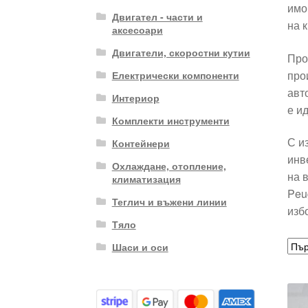
имо
Двигател - части и
на 
аксесоари
Двигатели, скоростни кутии
Про
про
Електрически компоненти
авт
Интериор
е и
Комплекти инструменти
С и
Контейнери
инв
Охлаждане, отопление,
на 
климатизация
Peu
Теглич и въжени линии
изб
Тяло
Шаси и оси