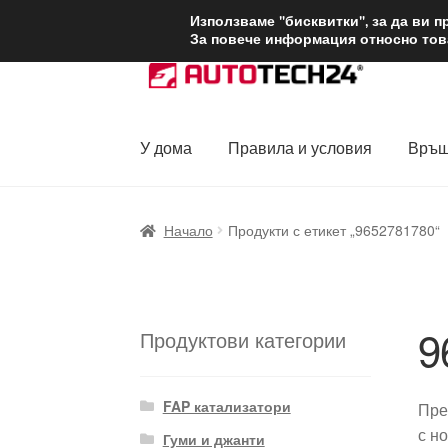
ДОСТАВКА от 1
Използваме "бисквитки", за да ви 
За повече информация относно това
Skip
Skip
to
to
navigation
content
У дома
Правила и условия
Връщ
Начало
Доставка по целия свят
Жалби
За
Начало
Продукти с етикет „9652781780“
Политика за поверителност
Правила и у
9
Продуктови категории
FAP катализатори
Пре
с н
Гуми и джанти