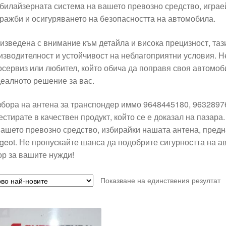
билайзерната система на вашето превозно средство, играе
кражби и осигуряването на безопасността на автомобила.
изведена с внимание към детайла и висока прецизност, та
изводителност и устойчивост на неблагоприятни условия. 
осервиз или любител, който обича да поправя своя автомоб
деалното решение за вас.
збора на антена за транспондер иммо 9648445180, 9632897
естирате в качествен продукт, който се е доказал на пазара
вашето превозно средство, избирайки нашата антена, предн
geot. Не пропускайте шанса да подобрите сигурността на а
ор за вашите нужди!
Показване на единствения резултат