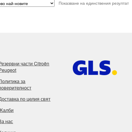
Показване на единствения резултат
Резервни части Citroën
Peugeot
Политика за
поверителност
Доставка по целия свят
Жалби
За нас