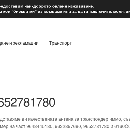
2 лв.
Доста
предоставим най-доброто онлайн изживяване.
 кои "бисквитки" използваме или за да ги изключите, моля, 
ане и рекламации
Транспорт
 нас
Количка
Контакт
Моята сметка
Плащанията
словия
Процедура за рекламации
Разгледайте
Транспорт
652781780
дставяме ви качествената антена за транспондер иммо, съв
омер на част 9648445180, 9632897680, 9652781780 и 6160C0.