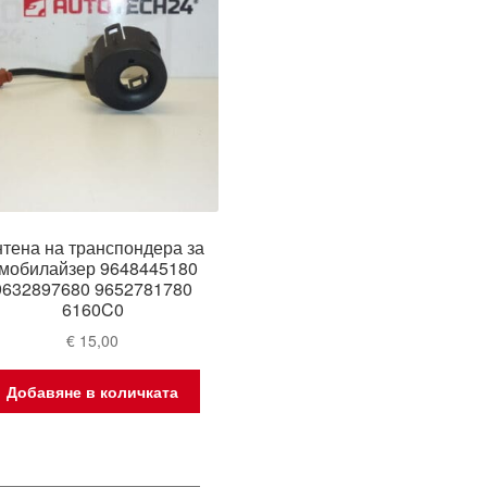
тена на транспондера за
мобилайзер 9648445180
9632897680 9652781780
6160C0
€
15,00
Добавяне в количката