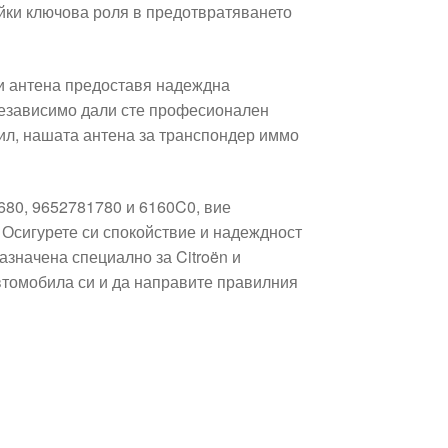
йки ключова роля в предотвратяването
зи антена предоставя надеждна
Независимо дали сте професионален
ил, нашата антена за транспондер иммо
680, 9652781780 и 6160C0, вие
. Осигурете си спокойствие и надеждност
азначена специално за Citroën и
втомобила си и да направите правилния