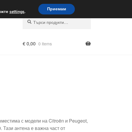
вка по целия свят
Приемам
вижте
settings
.
Търсене
Търсене
за:
€
0,00
0 items
местима с модели на Citroën и Peugeot,
 Тази антена е важна част от