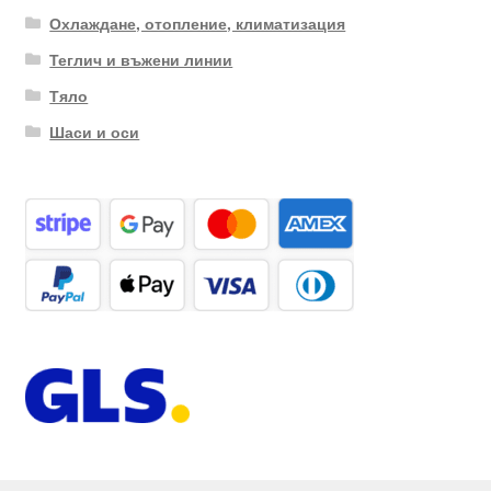
Охлаждане, отопление, климатизация
Теглич и въжени линии
Тяло
Шаси и оси