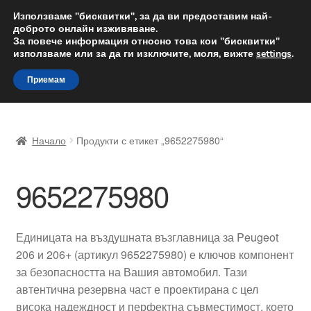
ДОСТАВКА от 12 лв.
Използваме "бисквитки", за да ви предоставим най-
доброто онлайн изживяване.
Доставка по целия свят
За повече информация относно това кои "бисквитки"
използваме или за да ги изключите, моля, вижте
settings
.
Skip
Skip
Menu
Приемам
to
to
navigation
content
Начало
Начало
Продукти с етикет „9652275980“
Доставка по целия свят
9652275980
Жалби
За нас
Единицата на въздушната възглавница за Peugeot
206 и 206+ (артикул 9652275980) е ключов компонент
Количка
за безопасността на Вашия автомобил. Тази
автентична резервна част е проектирана с цел
Контакт
висока надеждност и перфектна съвместимост, което