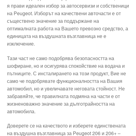
я прави идеален избор за автосервизи и собственици
Моята сметка
на Peugeot. Изборът на качествени авточасти е от
съществено значение за поддържане на
Плащанията
оптималната работа на Вашето превозно средство, а
единицата на въздушната възглавница не е
Политика за поверителност
изключение.
Тази част не само подобрява безопасността на
Правила и условия
шофиране, но и осигурява спокойствие на водача и
пътниците. С инсталирането на този продукт, Вие не
Процедура за рекламации
само че подобрявате функционалността на Вашия
автомобил, но и увеличавате неговата стойност. Не
Разгледайте
забравяйте, че правилната подмяна на части е от
жизненоважно значение за дълготрайността на
Транспорт
автомобила.
Доверете се на качеството и изберете единствената
на въздушна възглавница за Peugeot 206 и 206+ –