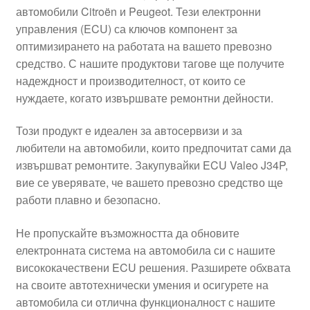
автомобили Citroën и Peugeot. Тези електронни
Моята сметка
управления (ECU) са ключов компонент за
оптимизирането на работата на вашето превозно
Плащанията
средство. С нашите продуктови тагове ще получите
надеждност и производителност, от които се
Политика за поверителност
нуждаете, когато извършвате ремонтни дейности.
Този продукт е идеален за автосервизи и за
Правила и условия
любители на автомобили, които предпочитат сами да
извършват ремонтите. Закупувайки ECU Valeo J34P,
Процедура за рекламации
вие се уверявате, че вашето превозно средство ще
работи плавно и безопасно.
Разгледайте
Не пропускайте възможността да обновите
Транспорт
електронната система на автомобила си с нашите
висококачествени ECU решения. Разширете обхвата
на своите автотехнически умения и осигурете на
автомобила си отлична функционалност с нашите