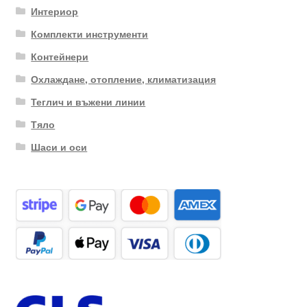
Интериор
Комплекти инструменти
Контейнери
Охлаждане, отопление, климатизация
Теглич и въжени линии
Тяло
Шаси и оси