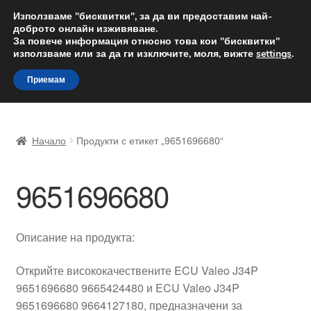
ДОСТАВКА от 12 лв.
Използваме "бисквитки", за да ви предоставим най-
доброто онлайн изживяване.
Доставка по целия свят
За повече информация относно това кои "бисквитки"
използваме или за да ги изключите, моля, вижте
settings
.
Skip
Skip
Menu
Приемам
to
to
navigation
content
Начало
Начало
Продукти с етикет „9651696680“
Доставка по целия свят
9651696680
Жалби
За нас
Описание на продукта:
Количка
Открийте висококачествените ECU Valeo J34P
9651696680 9665424480 и ECU Valeo J34P
Контакт
9651696680 9664127180, предназначени за