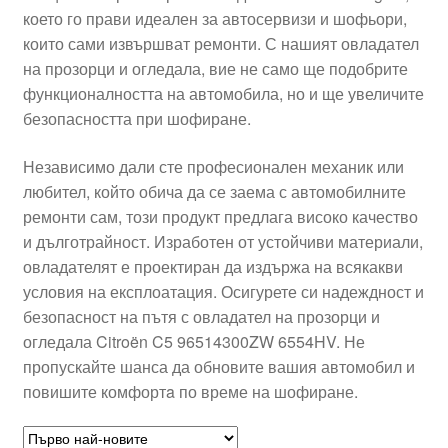
което го прави идеален за автосервизи и шофьори,
Моята сметка
които сами извършват ремонти. С нашият овладател
на прозорци и огледала, вие не само ще подобрите
Плащанията
функционалността на автомобила, но и ще увеличите
безопасността при шофиране.
Политика за поверителност
Независимо дали сте професионален механик или
любител, който обича да се заема с автомобилните
Правила и условия
ремонти сам, този продукт предлага високо качество
и дълготрайност. Изработен от устойчиви материали,
Процедура за рекламации
овладателят е проектиран да издържа на всякакви
условия на експлоатация. Осигурете си надеждност и
Разгледайте
безопасност на пътя с овладател на прозорци и
огледала Citroën C5 96514300ZW 6554HV. Не
Транспорт
пропускайте шанса да обновите вашия автомобил и
повишите комфортa по време на шофиране.