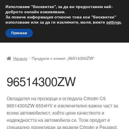
ДОСТАВКА от 12 лв.
Използваме "бисквитки", за да ви предоставим най-
доброто онлайн изживяване.
Доставка по целия свят
За повече информация относно това кои "бисквитки"
използваме или за да ги изключите, моля, вижте
settings
.
Skip
Skip
Menu
Приемам
to
to
navigation
content
Начало
Начало
Продукти с етикет „96514300ZW“
Доставка по целия свят
96514300ZW
Жалби
За нас
Овладател на прозорци и огледала Citroën C5
96514300ZW 6554HV е изключително важна част за
Количка
всеки автомобилист, който цени качеството и
надеждността на автомобила си. Този продукт е
Контакт
специално проектиран за модели Citroën и Peugeot,