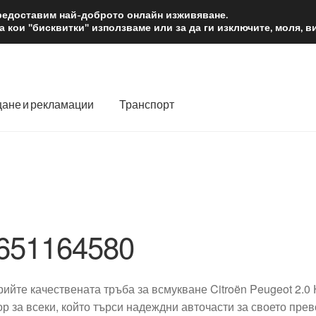
2 лв.
Доста
предоставим най-доброто онлайн изживяване.
 кои "бисквитки" използваме или за да ги изключите, моля, 
ане и рекламации
Транспорт
 нас
Количка
Контакт
Моята сметка
Плащанията
словия
Процедура за рекламации
Разгледайте
Транспорт
651164580
рийте качествената тръба за всмукване Citroën Peugeot 2.
ор за всеки, който търси надеждни авточасти за своето прев