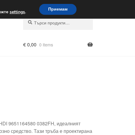
вка по целия свят
Приемам
вижте
settings
.
Търсене
Търсене
за:
€
0,00
0 items
0 HDI 9651164580 0382FH, идеалният
озно средство. Тази тръба е проектирана