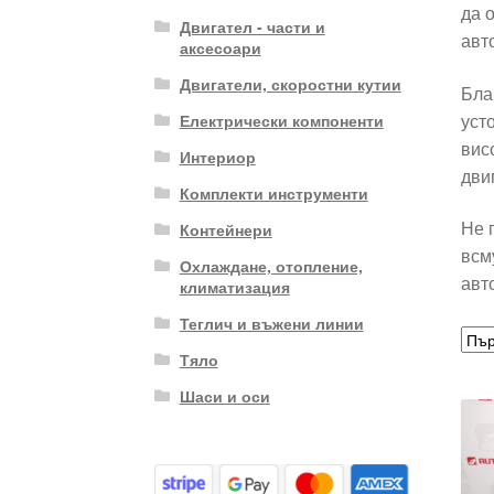
да 
Двигател - части и
авт
аксесоари
Двигатели, скоростни кутии
Бла
уст
Електрически компоненти
вис
Интериор
дви
Комплекти инструменти
Не 
Контейнери
всм
Охлаждане, отопление,
авт
климатизация
Теглич и въжени линии
Тяло
Шаси и оси