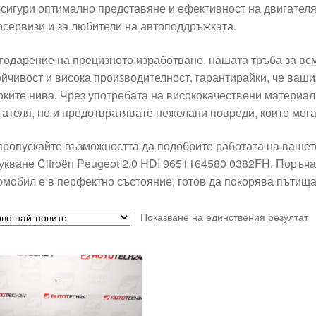
осигури оптимално представяне и ефективност на двигателя
осервизи и за любители на автоподдръжката.
годарение на прецизното изработване, нашата тръба за вс
ойчивост и висока производителност, гарантирайки, че вашия
оките нива. Чрез употребата на висококачествени материал
гателя, но и предотвратявате нежелани повреди, които мога
пропускайте възможността да подобрите работата на вашето
укване Citroën Peugeot 2.0 HDI 9651164580 0382FH. Поръчай
омобил е в перфектно състояние, готов да покорява пътища
Показване на единствения резултат