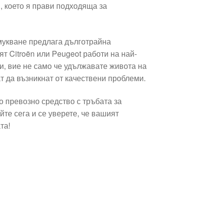
, което я прави подходяща за
мукване предлага дълготрайна
т Citroën или Peugeot работи на най-
и, вие не само че удължавате живота на
т да възникнат от качествени проблеми.
 превозно средство с тръбата за
те сега и се уверете, че вашият
та!