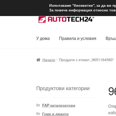
ДОСТАВКА от 1
Използваме "бисквитки", за да ви 
За повече информация относно това
Skip
Skip
to
to
navigation
content
У дома
Правила и условия
Връщ
Начало
Доставка по целия свят
Жалби
За
Начало
Продукти с етикет „9651164580“
Политика за поверителност
Правила и у
9
Продуктови категории
FAP катализатори
Отк
изб
Гуми и джанти