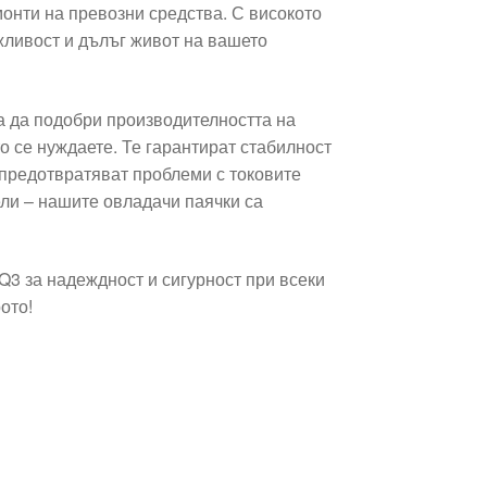
монти на превозни средства. С високото
жливост и дълъг живот на вашето
ка да подобри производителността на
о се нуждаете. Те гарантират стабилност
 предотвратяват проблеми с токовите
ели – нашите овладачи паячки са
3 за надеждност и сигурност при всеки
ото!