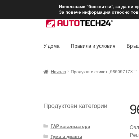
ДОСТАВКА от 1
Използваме "бисквитки", за да ви 
За повече информация относно това
Skip
Skip
to
to
navigation
content
У дома
Правила и условия
Връщ
Начало
Доставка по целия свят
Жалби
За
Начало
Продукти с етикет „96509717XT“
Политика за поверителност
Правила и у
9
Продуктови категории
FAP катализатори
Овл
Peu
Гуми и джанти