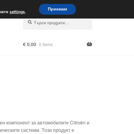
вка по целия свят
Приемам
вижте
settings
.
Търсене
Търсене
за:
€
0,00
0 items
н компонент за автомобилите Citroën и
ическите системи. Този продукт е