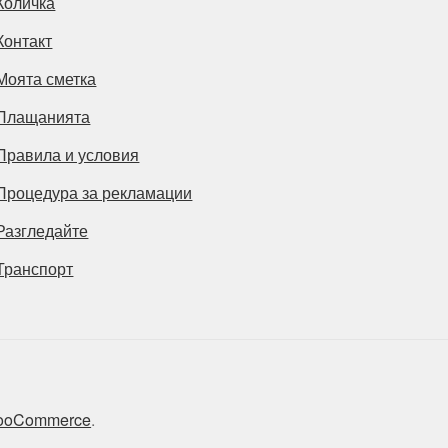
Количка
Контакт
Моята сметка
Плащанията
Правила и условия
Процедура за рекламации
Разгледайте
Транспорт
 WooCommerce
.