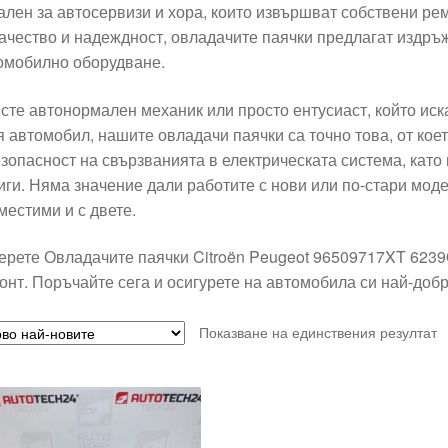
ален за автосервизи и хора, които извършват собствени ре
качество и надеждност, овладачите паячки предлагат издръ
омобилно оборудване.
 сте автонормален механик или просто ентусиаст, който ис
я автомобил, нашите овладачи паячки са точно това, от коет
езопасност на свързванията в електрическата система, като
иги. Няма значение дали работите с нови или по-стари мод
местими и с двете.
ерете Овладачите паячки Citroën Peugeot 96509717XT 6239Q
онт. Поръчайте сега и осигурете на автомобила си най-добр
Показване на единствения резултат