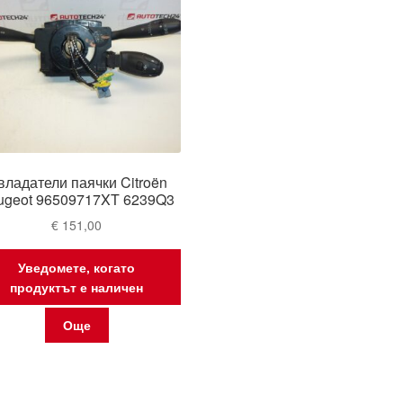
владатели паячки Citroën
ugeot 96509717XT 6239Q3
€
151,00
Уведомете, когато
продуктът е наличен
Още