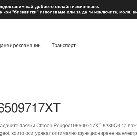
2 лв.
Доста
предоставим най-доброто онлайн изживяване.
 кои "бисквитки" използваме или за да ги изключите, моля, 
ане и рекламации
Транспорт
 нас
Количка
Контакт
Моята сметка
Плащанията
словия
Процедура за рекламации
Разгледайте
Транспорт
6509717XT
адачите паячки Citroën Peugeot 96509717XT 6239Q3 са важе
geot, които осигуряват оптимално функциониране на електр